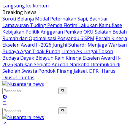
Langsung ke konten
Breaking News
Soroti Belanja Modal Peternakan Sapi, Bachtiar
Lamawuran Tuding Pemda Flotim Lakukan Kamuflase
Kebijakan Politik Anggaran
Pemkab OKU Selatan Bedah
Rumah dan Optimalisasi Posyandu 6 SPM
Peraih Kinerja
Ekselen Award II-2026 Junghi Suhardi: Menjaga Warisan
Budaya Agar Tidak Punah
Limen AK Lingai Tokoh
Budaya Dayak Bidayuh Raih Kinerja Ekselen Award II-
2026
Ratusan Senjata Api dan Narkoba Ditemukan di
Sekolah Swasta Pondok Pinang Jaksel, DPR: Harus
Diusut Tuntas