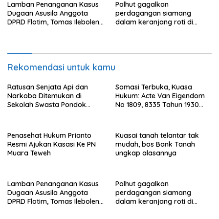
Lamban Penanganan Kasus
Polhut gagalkan
Dugaan Asusila Anggota
perdagangan siamang
DPRD Flotim, Tomas Ileboleng
dalam keranjang roti di
Pertanyakan Kinerja Dewan
Binjai, 1 dibekuk
Pimpinan Daerah PDIP NTT
Rekomendasi untuk kamu
Ratusan Senjata Api dan
Somasi Terbuka, Kuasa
Narkoba Ditemukan di
Hukum: Acte Van Eigendom
Sekolah Swasta Pondok
No 1809, 8335 Tahun 1930
Pinang Jaksel, DPR: Harus
Bukti Kepemilikan dan
Diusut Tuntas
Penguasaan Tanah Milik
Saamah
Penasehat Hukum Prianto
Kuasai tanah telantar tak
Resmi Ajukan Kasasi Ke PN
mudah, bos Bank Tanah
Muara Teweh
ungkap alasannya
Lamban Penanganan Kasus
Polhut gagalkan
Dugaan Asusila Anggota
perdagangan siamang
DPRD Flotim, Tomas Ileboleng
dalam keranjang roti di
Pertanyakan Kinerja Dewan
Binjai, 1 dibekuk
Pimpinan Daerah PDIP NTT