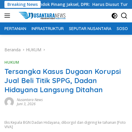
Langsung
sta Pondok Pinang Jaksel, DPR: Harus Diusut Tuntas
Breaking News
T
ke
konten
PERTANIAN
INFRASTRUKTUR
SEPUTAR NUSANTARA
SOSOK 
Beranda
HUKUM
HUKUM
Tersangka Kasus Dugaan Korupsi
Jual Beli Titik SPPG, Dadan
Hidayana Langsung Ditahan
Nusantara News
Juni 3, 2026
Eks Kepala BGN Dadan Hidayana, diborgol dan digiring ke tahanan [Foto
VIVA]