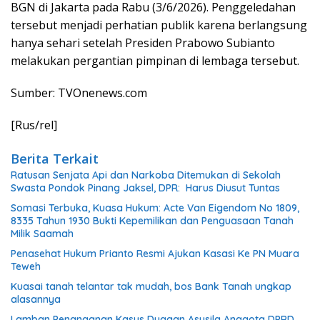
BGN di Jakarta pada Rabu (3/6/2026). Penggeledahan
tersebut menjadi perhatian publik karena berlangsung
hanya sehari setelah Presiden Prabowo Subianto
melakukan pergantian pimpinan di lembaga tersebut.
Sumber: TVOnenews.com
[Rus/rel]
Berita Terkait
Ratusan Senjata Api dan Narkoba Ditemukan di Sekolah
Swasta Pondok Pinang Jaksel, DPR: Harus Diusut Tuntas
Somasi Terbuka, Kuasa Hukum: Acte Van Eigendom No 1809,
8335 Tahun 1930 Bukti Kepemilikan dan Penguasaan Tanah
Milik Saamah
Penasehat Hukum Prianto Resmi Ajukan Kasasi Ke PN Muara
Teweh
Kuasai tanah telantar tak mudah, bos Bank Tanah ungkap
alasannya
Lamban Penanganan Kasus Dugaan Asusila Anggota DPRD