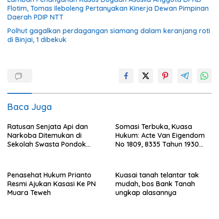
Flotim, Tomas Ileboleng Pertanyakan Kinerja Dewan Pimpinan
Daerah PDIP NTT
Polhut gagalkan perdagangan siamang dalam keranjang roti
di Binjai, 1 dibekuk
Baca Juga
Ratusan Senjata Api dan
Somasi Terbuka, Kuasa
Narkoba Ditemukan di
Hukum: Acte Van Eigendom
Sekolah Swasta Pondok
No 1809, 8335 Tahun 1930
Pinang Jaksel, DPR: Harus
Bukti Kepemilikan dan
Diusut Tuntas
Penguasaan Tanah Milik
Saamah
Penasehat Hukum Prianto
Kuasai tanah telantar tak
Resmi Ajukan Kasasi Ke PN
mudah, bos Bank Tanah
Muara Teweh
ungkap alasannya