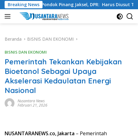
Langsung
h Swasta Pondok Pinang Jaksel, DPR: Harus Diusut Tuntas
Breaking News
ke
konten
Beranda
BISNIS DAN EKONOMI
BISNIS DAN EKONOMI
Pemerintah Tekankan Kebijakan
Bioetanol Sebagai Upaya
Akselerasi Kedaulatan Energi
Nasional
Nusantara News
Februari 21, 2026
NUSANTARANEWS.co, Jakarta
– Pemerintah