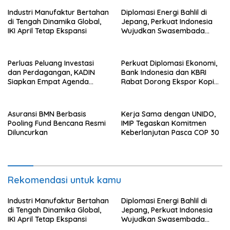
Industri Manufaktur Bertahan
Diplomasi Energi Bahlil di
di Tengah Dinamika Global,
Jepang, Perkuat Indonesia
IKI April Tetap Ekspansi
Wujudkan Swasembada
Energi
Perluas Peluang Investasi
Perkuat Diplomasi Ekonomi,
dan Perdagangan, KADIN
Bank Indonesia dan KBRI
Siapkan Empat Agenda
Rabat Dorong Ekspor Kopi
Strategis
dan Teh Indonesia di Maroko
Asuransi BMN Berbasis
Kerja Sama dengan UNIDO,
Pooling Fund Bencana Resmi
IMIP Tegaskan Komitmen
Diluncurkan
Keberlanjutan Pasca COP 30
Rekomendasi untuk kamu
Industri Manufaktur Bertahan
Diplomasi Energi Bahlil di
di Tengah Dinamika Global,
Jepang, Perkuat Indonesia
IKI April Tetap Ekspansi
Wujudkan Swasembada
Energi