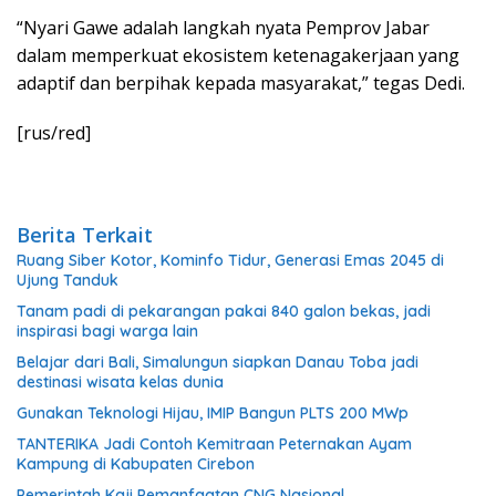
“Nyari Gawe adalah langkah nyata Pemprov Jabar
dalam memperkuat ekosistem ketenagakerjaan yang
adaptif dan berpihak kepada masyarakat,” tegas Dedi.
[rus/red]
Berita Terkait
Ruang Siber Kotor, Kominfo Tidur, Generasi Emas 2045 di
Ujung Tanduk
Tanam padi di pekarangan pakai 840 galon bekas, jadi
inspirasi bagi warga lain
Belajar dari Bali, Simalungun siapkan Danau Toba jadi
destinasi wisata kelas dunia
Gunakan Teknologi Hijau, IMIP Bangun PLTS 200 MWp
TANTERIKA Jadi Contoh Kemitraan Peternakan Ayam
Kampung di Kabupaten Cirebon
Pemerintah Kaji Pemanfaatan CNG Nasional