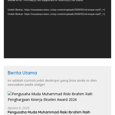
Pemutar
Media error: Format(s) not supported or source(s) not found
Video
Unduh Berkas: https://nusantara-news.co/wp-content/uploads/2026/02/vid-empat.mp4?_=1
Unduh Berkas: https://nusantara-news.co/wp-content/uploads/2026/02/vid-empat.mp4?_=1
Berita Utama
Ini adalah contoh judul deskripsi yang bisa anda isi dan
sesuaikan pada widget
Agustus 6, 2026
Pengusaha Muda Muhammad Riski Ibrahim Raih