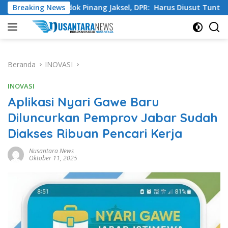
Langsung
ta Pondok Pinang Jaksel, DPR: Harus Diusut Tuntas
Breaking News
Ti
ke
konten
Beranda
INOVASI
INOVASI
Aplikasi Nyari Gawe Baru
Diluncurkan Pemprov Jabar Sudah
Diakses Ribuan Pencari Kerja
Nusantara News
Oktober 11, 2025