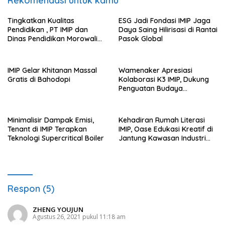
Rekomendasi untuk kamu
Tingkatkan Kualitas
ESG Jadi Fondasi IMIP Jaga
Pendidikan , PT IMIP dan
Daya Saing Hilirisasi di Rantai
Dinas Pendidikan Morowali
Pasok Global
Kolaborasi Tingkatkan
Kapasitas 61 Kepala Sekolah
di Bahodopi
IMIP Gelar Khitanan Massal
Wamenaker Apresiasi
Gratis di Bahodopi
Kolaborasi K3 IMIP, Dukung
Penguatan Budaya
Keselamatan Kerja
Minimalisir Dampak Emisi,
Kehadiran Rumah Literasi
Tenant di IMIP Terapkan
IMIP, Oase Edukasi Kreatif di
Teknologi Supercritical Boiler
Jantung Kawasan Industri
Nikel
Respon (5)
ZHENG YOUJUN
Agustus 26, 2021 pukul 11:18 am