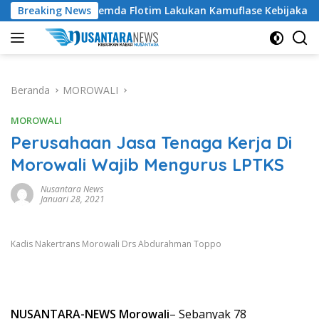
Langsung
ding Pemda Flotim Lakukan Kamuflase Kebijakan Politik Anggar
Breaking News
ke
konten
Beranda
MOROWALI
MOROWALI
Perusahaan Jasa Tenaga Kerja Di
Morowali Wajib Mengurus LPTKS
Nusantara News
Januari 28, 2021
Kadis Nakertrans Morowali Drs Abdurahman Toppo
NUSANTARA-NEWS Morowali
– Sebanyak 78