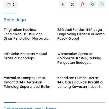
5
Baca Juga
Tingkatkan Kualitas
ESG Jadi Fondasi IMIP Jaga
Pendidikan , PT IMIP dan
Daya Saing Hilirisasi di Rantai
Dinas Pendidikan Morowali
Pasok Global
Kolaborasi Tingkatkan
Kapasitas 61 Kepala Sekolah
di Bahodopi
IMIP Gelar Khitanan Massal
Wamenaker Apresiasi
Gratis di Bahodopi
Kolaborasi K3 IMIP, Dukung
Penguatan Budaya
Keselamatan Kerja
Minimalisir Dampak Emisi,
Kehadiran Rumah Literasi
Tenant di IMIP Terapkan
IMIP, Oase Edukasi Kreatif di
Teknologi Supercritical Boiler
Jantung Kawasan Industri
Nikel