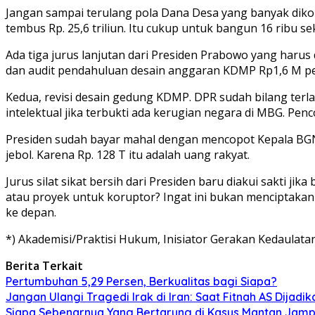
Jangan sampai terulang pola Dana Desa yang banyak dikoru
tembus Rp. 25,6 triliun. Itu cukup untuk bangun 16 ribu 
Ada tiga jurus lanjutan dari Presiden Prabowo yang haru
dan audit pendahuluan desain anggaran KDMP Rp1,6 M per
Kedua, revisi desain gedung KDMP. DPR sudah bilang terl
intelektual jika terbukti ada kerugian negara di MBG. Pe
Presiden sudah bayar mahal dengan mencopot Kepala BGN 
jebol. Karena Rp. 128 T itu adalah uang rakyat.
Jurus silat sikat bersih dari Presiden baru diakui sakti ji
atau proyek untuk koruptor? Ingat ini bukan menciptaka
ke depan.
*) Akademisi/Praktisi Hukum, Inisiator Gerakan Kedaulata
Berita Terkait
Pertumbuhan 5,29 Persen, Berkualitas bagi Siapa?
Jangan Ulangi Tragedi Irak di Iran: Saat Fitnah AS Dijadi
Siapa Sebenarnya Yang Bertarung di Kasus Mantan Jamp