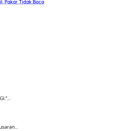
l, Pakar Tidak Baca
GI.”…
pusaran…