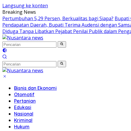
Langsung ke konten
Breaking News
Pertumbuhan 5,29 Persen, Berkualitas bagi Siapa?
Bupati
Pendapatan Daerah, Bupati Terima Audensi dengan Sams
Diduga Tanpa Libatkan Pejabat Penilai Publik dalam Peng
Bisnis dan Ekonomi
Otomotif
Pertanian
Edukasi
Nasional
Kriminal
Hukum