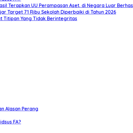
sil Terapkan UU Perampasan Aset, di Negara Luar Berhasi
ar Target 71 Ribu Sekolah Diperbaiki di Tahun 2026
t Titipan Yang Tidak Berintegritas
kan Alasan Perang
idsus FA?