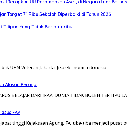
sil Terapkan UU Perampasan Aset, di Negara Luar Berhasi
ar Target 71 Ribu Sekolah Diperbaiki di Tahun 2026
t Titipan Yang Tidak Berintegritas
blik UPN Veteran Jakarta. Jika ekonomi Indonesia…
kan Alasan Perang
A HARUS BELAJAR DARI IRAK. DUNIA TIDAK BOLEH TERTIPU LA
idsus FA?
jabat tinggi Kejaksaan Agung, FA, tiba-tiba menjadi pusat 