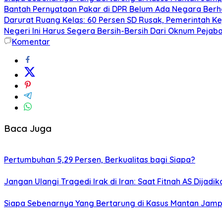
Bantah Pernyataan Pakar di DPR Belum Ada Negara Berha
Darurat Ruang Kelas: 60 Persen SD Rusak, Pemerintah Kej
Negeri Ini Harus Segera Bersih-Bersih Dari Oknum Pejaba
Komentar
Baca Juga
Pertumbuhan 5,29 Persen, Berkualitas bagi Siapa?
Jangan Ulangi Tragedi Irak di Iran: Saat Fitnah AS Dijadi
Siapa Sebenarnya Yang Bertarung di Kasus Mantan Jamp