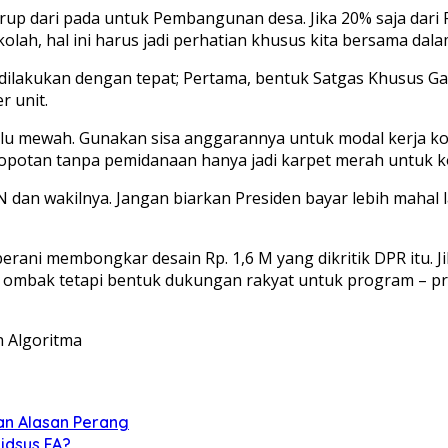
p dari pada untuk Pembangunan desa. Jika 20% saja dari Rp
sekolah, hal ini harus jadi perhatian khusus kita bersama 
s dilakukan dengan tepat; Pertama, bentuk Satgas Khusus 
 unit.
alu mewah. Gunakan sisa anggarannya untuk modal kerja kop
ncopotan tanpa pemidanaan hanya jadi karpet merah untuk ko
dan wakilnya. Jangan biarkan Presiden bayar lebih mahal
ka berani membongkar desain Rp. 1,6 M yang dikritik DPR itu. 
n ombak tetapi bentuk dukungan rakyat untuk program – pr
n Algoritma
kan Alasan Perang
idsus FA?