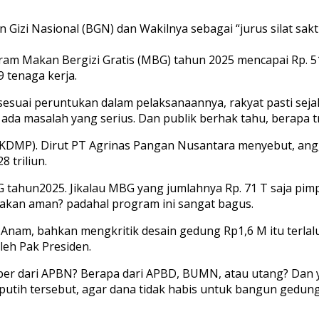
izi Nasional (BGN) dan Wakilnya sebagai “jurus silat sak
m Makan Bergizi Gratis (MBG) tahun 2025 mencapai Rp. 51,5
 tenaga kerja.
% sesuai peruntukan dalam pelaksanaannya, rakyat pasti sej
a masalah yang serius. Dan publik berhak tahu, berapa tri
 (KDMP). Dirut PT Agrinas Pangan Nusantara menyebut, an
 triliun.
 MBG tahun2025. Jikalau MBG yang jumlahnya Rp. 71 T saja 
akan aman? padahal program ini sangat bagus.
l Anam, bahkan mengkritik desain gedung Rp1,6 M itu terl
leh Pak Presiden.
ber dari APBN? Berapa dari APBD, BUMN, atau utang? Dan y
ih tersebut, agar dana tidak habis untuk bangun gedung m