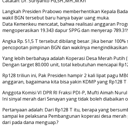
Catatan: Dr. Suriyanto Pd,SH.,MH.,M.Kn
Langkah Presiden Prabowo memberhentikan Kepala Badan G
wakil BGN tersebut baru hanya bayar uang muka.
Data Kemenkeu mencatat, bahwa realisasi anggaran Progra
mengoperasikan 19.343 dapur SPPG dan menyerap 789.319
Angka Rp. 51,5 T tersebut dibilang besar. Jika benar 100
pencopotan pimpinan BGN dan wakilnya mengindikasikan ad
Yang lebih berbahaya adalah Koperasi Desa Merah Putih
Dengan target 80.000 unit, total kebutuhan mencapai Rp128
Rp128 triliun ini, Pak Presiden hampir 2 kali lipat pagu
anggaran, bagaimana kita bisa yakin KDMP yang Rp128 T 
Anggota Komisi VI DPR RI Fraksi PDI-P, Mufti Aimah Nuru
Ini sinyal merah dari Senayan yang tidak boleh diabaikan o
Pertanyaan adalah: Dari Rp128 T itu, berapa yang bersum
sampai ke pelaksana Pembangunan koperasi desa merah put
dari pada dana menguap.?