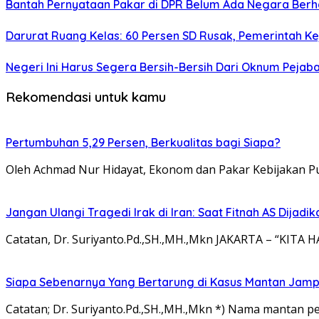
Bantah Pernyataan Pakar di DPR Belum Ada Negara Berha
Darurat Ruang Kelas: 60 Persen SD Rusak, Pemerintah Kej
Negeri Ini Harus Segera Bersih-Bersih Dari Oknum Pejaba
Rekomendasi untuk kamu
Pertumbuhan 5,29 Persen, Berkualitas bagi Siapa?
Oleh Achmad Nur Hidayat, Ekonom dan Pakar Kebijakan Pu
Jangan Ulangi Tragedi Irak di Iran: Saat Fitnah AS Dijadi
Catatan, Dr. Suriyanto.Pd.,SH.,MH.,Mkn JAKARTA – “KIT
Siapa Sebenarnya Yang Bertarung di Kasus Mantan Jamp
Catatan; Dr. Suriyanto.Pd.,SH.,MH.,Mkn *) Nama mantan pe