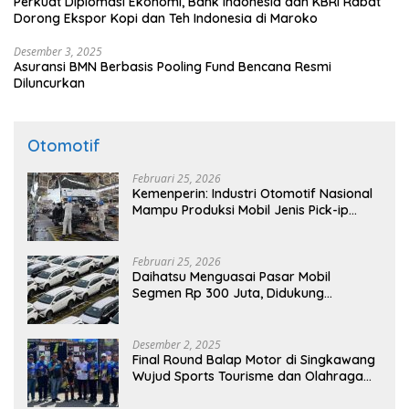
Perkuat Diplomasi Ekonomi, Bank Indonesia dan KBRI Rabat
Dorong Ekspor Kopi dan Teh Indonesia di Maroko
Desember 3, 2025
Asuransi BMN Berbasis Pooling Fund Bencana Resmi
Diluncurkan
Otomotif
Februari 25, 2026
Kemenperin: Industri Otomotif Nasional
Mampu Produksi Mobil Jenis Pick-ip
Sendiri, Tak Perlu Impor
Februari 25, 2026
Daihatsu Menguasai Pasar Mobil
Segmen Rp 300 Juta, Didukung
Penguatan Ekspor
Desember 2, 2025
Final Round Balap Motor di Singkawang
Wujud Sports Tourisme dan Olahraga
Prestasi