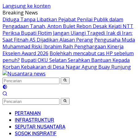
Langsung ke konten
Breaking News
Diduga Tanpa Libatkan Pejabat Penilai Publik dalam
Pengadaan Tanah, Anton Bulet Rebon Desak Kejati NTT
Periksa Bupati Flotim
Jangan Ulangi Tragedi Irak di Iran:
Saat Fitnah AS Dijadikan Alasan Perang
Pengusaha Muda
Muhammad Riski Ibrahim Raih Penghargaan Kinerja
Ekselen Award 2026
Bolehkah mencabut cas HP sebelum
penuh?
Bupati OKU Selatan Serahkan Bantuan Kepada
Korban Kebakaran di Desa Nagar Agung Buay Runjung
PERTANIAN
INFRASTRUKTUR
SEPUTAR NUSANTARA
SOSOK INSPIRATIF