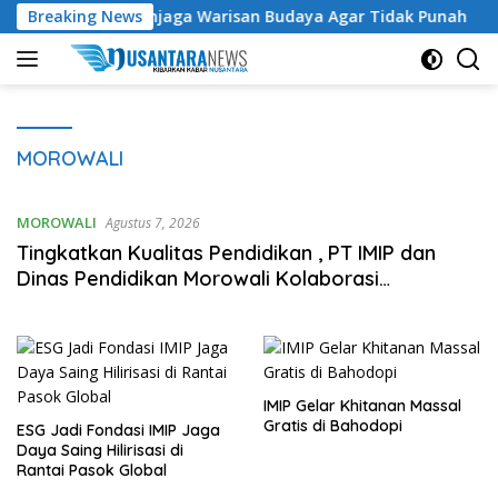
Langsung
 Suhardi: Menjaga Warisan Budaya Agar Tidak Punah
Breaking News
Lim
ke
konten
MOROWALI
MOROWALI
Agustus 7, 2026
Tingkatkan Kualitas Pendidikan , PT IMIP dan
Dinas Pendidikan Morowali Kolaborasi
Tingkatkan Kapasitas 61 Kepala Sekolah di
Bahodopi
IMIP Gelar Khitanan Massal
Gratis di Bahodopi
ESG Jadi Fondasi IMIP Jaga
Daya Saing Hilirisasi di
Rantai Pasok Global