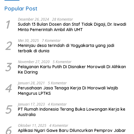
Popular Post
1
Desember 26, 2024
28 Komentar
Sudah 13 Bulan Dosen dan Staf Tidak Digaji, Dr. Iswadi
Minta Pemerintah Ambil Alih UMT
2
Mei 30, 2025
7 Komentar
Meninjau desa terindah di Yogyakarta yang jadi
terbaik di dunia
3
November 27, 2020
5 Komentar
Pelayanan Kartu Putih Di Disnaker Morowali Di Alihkan
Ke Daring
4
Januari 28, 2021
5 Komentar
Perusahaan Jasa Tenaga Kerja Di Morowali Wajib
Mengurus LPTKS
5
Januari 17, 2023
4 Komentar
PT Rumah Indonesia Terang Buka Lowongan Kerja ke
Australia
6
Oktober 11, 2025
4 Komentar
Aplikasi Nyari Gawe Baru Diluncurkan Pemprov Jabar