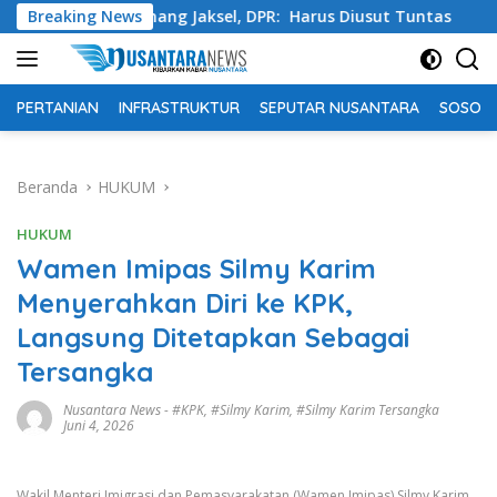
Langsung
ondok Pinang Jaksel, DPR: Harus Diusut Tuntas
Breaking News
Tingka
ke
konten
PERTANIAN
INFRASTRUKTUR
SEPUTAR NUSANTARA
SOSOK 
Beranda
HUKUM
HUKUM
Wamen Imipas Silmy Karim
Menyerahkan Diri ke KPK,
Langsung Ditetapkan Sebagai
Tersangka
Nusantara News
-
#KPK
,
#Silmy Karim
,
#Silmy Karim Tersangka
Juni 4, 2026
Wakil Menteri Imigrasi dan Pemasyarakatan (Wamen Imipas) Silmy Karim