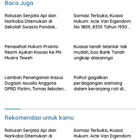
Baca Juga
Ratusan Senjata Api dan
Somasi Terbuka, Kuasa
Narkoba Ditemukan di
Hukum: Acte Van Eigendom
Sekolah Swasta Pondok
No 1809, 8335 Tahun 1930
Pinang Jaksel, DPR: Harus
Bukti Kepemilikan dan
Diusut Tuntas
Penguasaan Tanah Milik
Saamah
Penasehat Hukum Prianto
Kuasai tanah telantar tak
Resmi Ajukan Kasasi Ke PN
mudah, bos Bank Tanah
Muara Teweh
ungkap alasannya
Lamban Penanganan Kasus
Polhut gagalkan
Dugaan Asusila Anggota
perdagangan siamang
DPRD Flotim, Tomas Ileboleng
dalam keranjang roti di
Pertanyakan Kinerja Dewan
Binjai, 1 dibekuk
Pimpinan Daerah PDIP NTT
Rekomendasi untuk kamu
Ratusan Senjata Api dan
Somasi Terbuka, Kuasa
Narkoba Ditemukan di
Hukum: Acte Van Eigendom