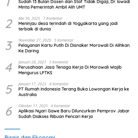
1
Sudah 13 Bulan Dosen dan Staf Tidak Digaji, Dr. Iswadi
Minta Pemerintah Ambil Alih UMT
2
Mei 30, 2025
7 Komentar
Meninjau desa terindah di Yogyakarta yang jadi
terbaik di dunia
3
November 27, 2020
5 Komentar
Pelayanan Kartu Putih Di Disnaker Morowali Di Alihkan
Ke Daring
4
Januari 28, 2021
5 Komentar
Perusahaan Jasa Tenaga Kerja Di Morowali Wajib
Mengurus LPTKS
5
Januari 17, 2023
4 Komentar
PT Rumah Indonesia Terang Buka Lowongan Kerja ke
Australia
6
Oktober 11, 2025
4 Komentar
Aplikasi Nyari Gawe Baru Diluncurkan Pemprov Jabar
Sudah Diakses Ribuan Pencari Kerja
Bisnis dan Ekonomi