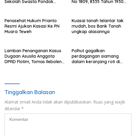
Sekolah Swasta Pondok
No 1809, 8335 Tahun 1930
Pinang Jaksel, DPR: Harus
Bukti Kepemilikan dan
Diusut Tuntas
Penguasaan Tanah Milik
Saamah
Penasehat Hukum Prianto
Kuasai tanah telantar tak
Resmi Ajukan Kasasi Ke PN
mudah, bos Bank Tanah
Muara Teweh
ungkap alasannya
Lamban Penanganan Kasus
Polhut gagalkan
Dugaan Asusila Anggota
perdagangan siamang
DPRD Flotim, Tomas Ileboleng
dalam keranjang roti di
Pertanyakan Kinerja Dewan
Binjai, 1 dibekuk
Pimpinan Daerah PDIP NTT
Tinggalkan Balasan
Alamat email Anda tidak akan dipublikasikan.
Ruas yang wajib
ditandai
*