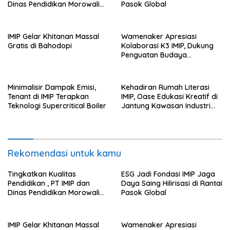
Dinas Pendidikan Morowali
Pasok Global
Kolaborasi Tingkatkan
Kapasitas 61 Kepala Sekolah
di Bahodopi
IMIP Gelar Khitanan Massal
Wamenaker Apresiasi
Gratis di Bahodopi
Kolaborasi K3 IMIP, Dukung
Penguatan Budaya
Keselamatan Kerja
Minimalisir Dampak Emisi,
Kehadiran Rumah Literasi
Tenant di IMIP Terapkan
IMIP, Oase Edukasi Kreatif di
Teknologi Supercritical Boiler
Jantung Kawasan Industri
Nikel
Rekomendasi untuk kamu
Tingkatkan Kualitas
ESG Jadi Fondasi IMIP Jaga
Pendidikan , PT IMIP dan
Daya Saing Hilirisasi di Rantai
Dinas Pendidikan Morowali
Pasok Global
Kolaborasi Tingkatkan
Kapasitas 61 Kepala Sekolah
di Bahodopi
IMIP Gelar Khitanan Massal
Wamenaker Apresiasi