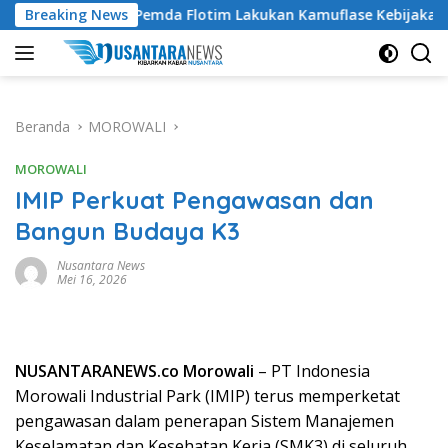
Langsung
n Tuding Pemda Flotim Lakukan Kamuflase Kebijakan Politik A
Breaking News
ke
konten
Beranda
MOROWALI
MOROWALI
IMIP Perkuat Pengawasan dan
Bangun Budaya K3
Nusantara News
Mei 16, 2026
NUSANTARANEWS.co Morowali
– PT Indonesia
Morowali Industrial Park (IMIP) terus memperketat
pengawasan dalam penerapan Sistem Manajemen
Keselamatan dan Kesehatan Kerja (SMK3) di seluruh