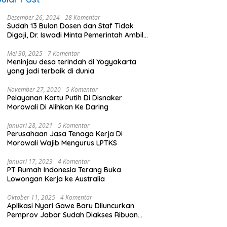
Desember 26, 2024
28 Komentar
Sudah 13 Bulan Dosen dan Staf Tidak
Digaji, Dr. Iswadi Minta Pemerintah Ambil
Alih UMT
Mei 30, 2025
7 Komentar
Meninjau desa terindah di Yogyakarta
yang jadi terbaik di dunia
November 27, 2020
5 Komentar
Pelayanan Kartu Putih Di Disnaker
Morowali Di Alihkan Ke Daring
Januari 28, 2021
5 Komentar
Perusahaan Jasa Tenaga Kerja Di
Morowali Wajib Mengurus LPTKS
Januari 17, 2023
4 Komentar
PT Rumah Indonesia Terang Buka
Lowongan Kerja ke Australia
Oktober 11, 2025
4 Komentar
Aplikasi Nyari Gawe Baru Diluncurkan
Pemprov Jabar Sudah Diakses Ribuan
Pencari Kerja