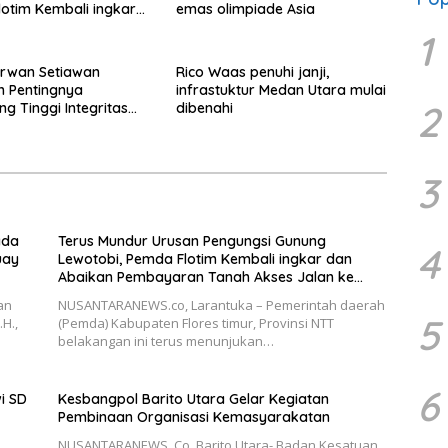
otim Kembali ingkar
emas olimpiade Asia
ikan Pembayaran
1
ses Jalan ke Huntap
rwan Setiawan
Rico Waas penuhi janji,
 Pentingnya
infrastuktur Medan Utara mulai
2
ng Tinggi Integritas
dibenahi
abat di Lingkungan
ov Jabar
3
ada
Terus Mundur Urusan Pengungsi Gunung
4
uay
Lewotobi, Pemda Flotim Kembali ingkar dan
Abaikan Pembayaran Tanah Akses Jalan ke
Huntap Kuhe.
an
NUSANTARANEWS.co, Larantuka – Pemerintah daerah
5
H.,
(Pemda) Kabupaten Flores timur, Provinsi NTT
belakangan ini terus menunjukan…
6
i SD
Kesbangpol Barito Utara Gelar Kegiatan
Pembinaan Organisasi Kemasyarakatan
NUSANTARANEWS. Co, Barito Utara- Badan Kesatuan