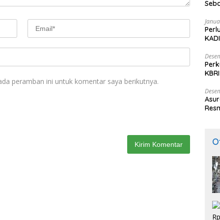
Seba
Nasi
Janua
Perl
KADI
Desem
Perk
KBRI
ada peramban ini untuk komentar saya berikutnya.
Indo
Desem
Asur
Resm
O