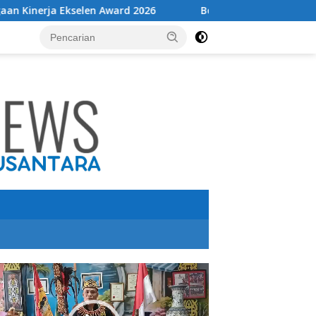
 Award 2026
Bolehkah mencabut cas HP sebelum penuh
utar
o