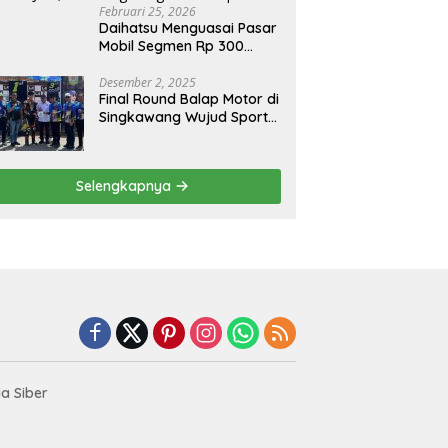
Februari 25, 2026
Daihatsu Menguasai Pasar
Mobil Segmen Rp 300
Juta, Didukung Penguatan
Ekspor
Desember 2, 2025
Final Round Balap Motor di
Singkawang Wujud Sports
Tourisme dan Olahraga
Prestasi
Selengkapnya
a Siber