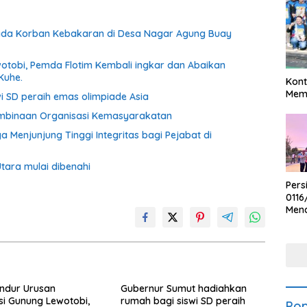
ada Korban Kebakaran di Desa Nagar Agung Buay
otobi, Pemda Flotim Kembali ingkar dan Abaikan
Kuhe.
Kont
Meme
i SD peraih emas olimpiade Asia
embinaan Organisasi Kemasyarakatan
Menjunjung Tinggi Integritas bagi Pejabat di
Utara mulai dibenahi
Pers
0116
Men
Voli
Bha
Polr
ndur Urusan
Gubernur Sumut hadiahkan
i Gunung Lewotobi,
rumah bagi siswi SD peraih
Pop