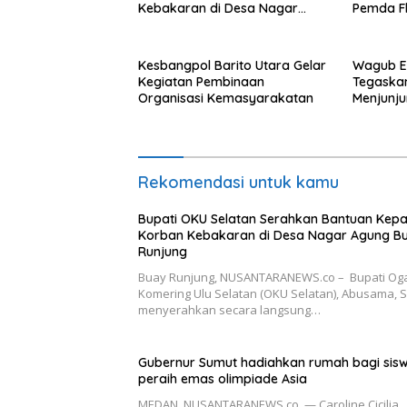
Kebakaran di Desa Nagar
Pemda Fl
Agung Buay Runjung
dan Aba
Tanah Ak
Kuhe.
Kesbangpol Barito Utara Gelar
Wagub E
Kegiatan Pembinaan
Tegaskan
Organisasi Kemasyarakatan
Menjunju
bagi Pej
Pemdapr
Rekomendasi untuk kamu
Bupati OKU Selatan Serahkan Bantuan Kep
Korban Kebakaran di Desa Nagar Agung B
Runjung
Buay Runjung, NUSANTARANEWS.co – Bupati Og
Komering Ulu Selatan (OKU Selatan), Abusama, S.
menyerahkan secara langsung…
Gubernur Sumut hadiahkan rumah bagi sisw
peraih emas olimpiade Asia
MEDAN, NUSANTARANEWS.co — Caroline Cicilia