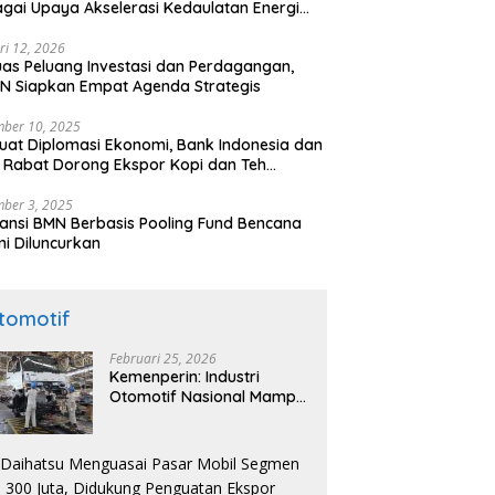
gai Upaya Akselerasi Kedaulatan Energi
onal
ri 12, 2026
uas Peluang Investasi dan Perdagangan,
N Siapkan Empat Agenda Strategis
ber 10, 2025
uat Diplomasi Ekonomi, Bank Indonesia dan
 Rabat Dorong Ekspor Kopi dan Teh
nesia di Maroko
ber 3, 2025
ansi BMN Berbasis Pooling Fund Bencana
i Diluncurkan
tomotif
Februari 25, 2026
Kemenperin: Industri
Otomotif Nasional Mampu
Produksi Mobil Jenis Pick-
ip Sendiri, Tak Perlu Impor