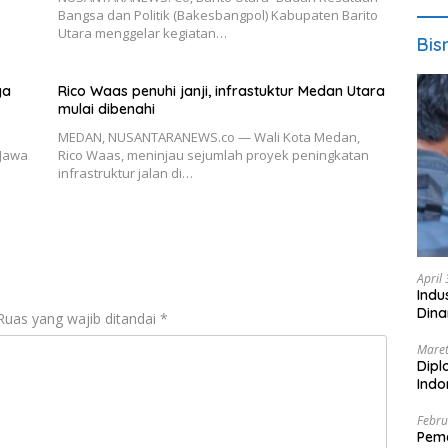
Bangsa dan Politik (Bakesbangpol) Kabupaten Barito
Utara menggelar kegiatan…
Bis
ya
Rico Waas penuhi janji, infrastuktur Medan Utara
mulai dibenahi
MEDAN, NUSANTARANEWS.co — Wali Kota Medan,
 Jawa
Rico Waas, meninjau sejumlah proyek peningkatan
infrastruktur jalan di…
April
Indu
Dina
Ruas yang wajib ditandai
*
Maret
Dipl
Ind
Febru
Peme