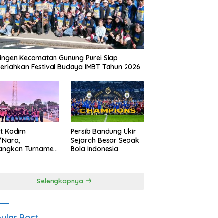
ingen Kecamatan Gunung Purei Siap
riahkan Festival Budaya IMBT Tahun 2026
it Kodim
Persib Bandung Ukir
/Nara,
Sejarah Besar Sepak
angkan Turnamen
Bola Indonesia
 Putri HUT
yangkara ke-80
es Nagan Raya
Selengkapnya
ular Post