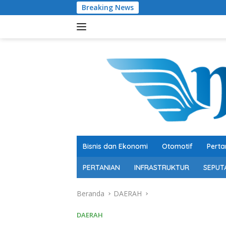
Langsung
Breaking News
Pengusaha Mud
ke
konten
Bisnis dan Ekonomi
Otomotif
Perta
PERTANIAN
INFRASTRUKTUR
SEPUT
Beranda
DAERAH
DAERAH