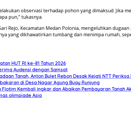
 melakukan observasi terhadap pohon yang dimaksud. Jika
apa pun,” tukasnya.
 Sari Rejo, Kecamatan Medan Polonia, mengeluhkan dugaan 
a yang dikhawatirkan tumbang dan menimpa rumah, seperti d
atan HUT RI ke-81 Tahun 2026
Terima Audensi dengan Samsat
adaan Tanah, Anton Bulet Rebon Desak Kejati NTT Periksa 
ebakaran di Desa Nagar Agung Buay Runjung
 Flotim Kembali ingkar dan Abaikan Pembayaran Tanah Ak
mas olimpiade Asia