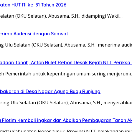
atan HUT RI ke-81 Tahun 2026
tan (OKU Selatan), Abusama, S.H., didampingi Wakil…
Terima Audensi dengan Samsat
u Selatan (OKU Selatan), Abusama, S.H., menerima audi
adaan Tanah, Anton Bulet Rebon Desak Kejati NTT Periksa 
Pemerintah untuk kepentingan umum sering menjerumusk
ebakaran di Desa Nagar Agung Buay Runjung
g Ulu Selatan (OKU Selatan), Abusama, S.H., menyerahka
 Flotim Kembali ingkar dan Abaikan Pembayaran Tanah Ak
a) Kabupaten Flores timur, Provinsi NTT belakangan ini