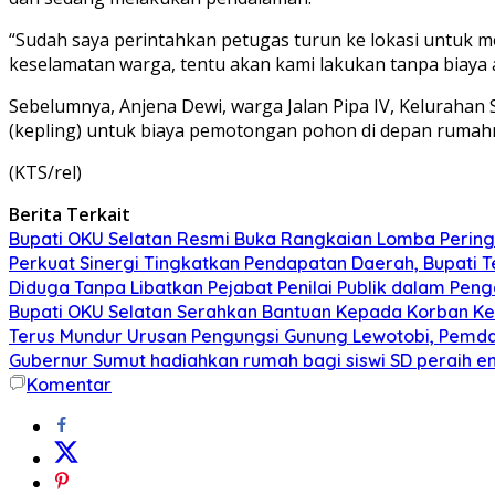
“Sudah saya perintahkan petugas turun ke lokasi untuk
keselamatan warga, tentu akan kami lakukan tanpa biaya 
Sebelumnya, Anjena Dewi, warga Jalan Pipa IV, Kelurahan
(kepling) untuk biaya pemotongan pohon di depan rumahny
(KTS/rel)
Berita Terkait
Bupati OKU Selatan Resmi Buka Rangkaian Lomba Pering
Perkuat Sinergi Tingkatkan Pendapatan Daerah, Bupati 
Diduga Tanpa Libatkan Pejabat Penilai Publik dalam Peng
Bupati OKU Selatan Serahkan Bantuan Kepada Korban K
Terus Mundur Urusan Pengungsi Gunung Lewotobi, Pemda
Gubernur Sumut hadiahkan rumah bagi siswi SD peraih e
Komentar