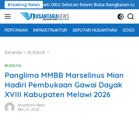
Langsung
Breaking News
Bupati OKU Selatan Resmi Buka Rangkaian Lomba Peringat
ke
konten
PERTANIAN
INFRASTRUKTUR
SEPUTAR NUSANTARA
SOSOK 
Beranda
BUDAYA
BUDAYA
Panglima MMBB Marselinus Mian
Hadiri Pembukaan Gawai Dayak
XVIII Kabupaten Melawi 2026
Nusantara News
Mei 29, 2026