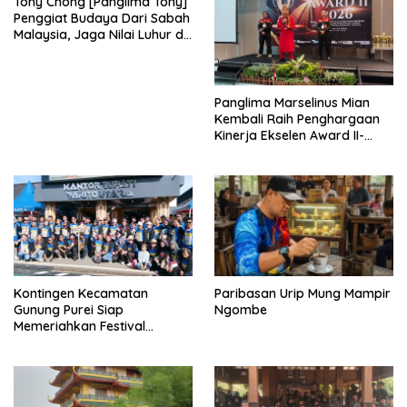
Tony Chong [Panglima Tony]
Penggiat Budaya Dari Sabah
Malaysia, Jaga Nilai Luhur di
Tengah Arus Globalisasi
Panglima Marselinus Mian
Kembali Raih Penghargaan
Kinerja Ekselen Award II-
2026
Kontingen Kecamatan
Paribasan Urip Mung Mampir
Gunung Purei Siap
Ngombe
Memeriahkan Festival
Budaya IMBT Tahun 2026