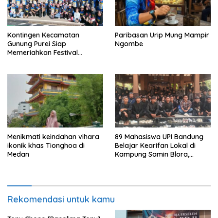
Kontingen Kecamatan
Paribasan Urip Mung Mampir
Gunung Purei Siap
Ngombe
Memeriahkan Festival
Budaya IMBT Tahun 2026
Menikmati keindahan vihara
89 Mahasiswa UPI Bandung
ikonik khas Tionghoa di
Belajar Kearifan Lokal di
Medan
Kampung Samin Blora,
Sedulur Sikep Minta Budaya
Tak Sekadar Dijadikan
Slogan
Rekomendasi untuk kamu