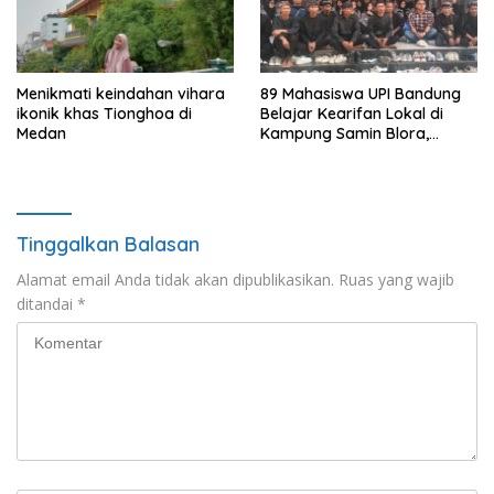
Menikmati keindahan vihara
89 Mahasiswa UPI Bandung
ikonik khas Tionghoa di
Belajar Kearifan Lokal di
Medan
Kampung Samin Blora,
Sedulur Sikep Minta Budaya
Tak Sekadar Dijadikan
Slogan
Tinggalkan Balasan
Alamat email Anda tidak akan dipublikasikan.
Ruas yang wajib
ditandai
*