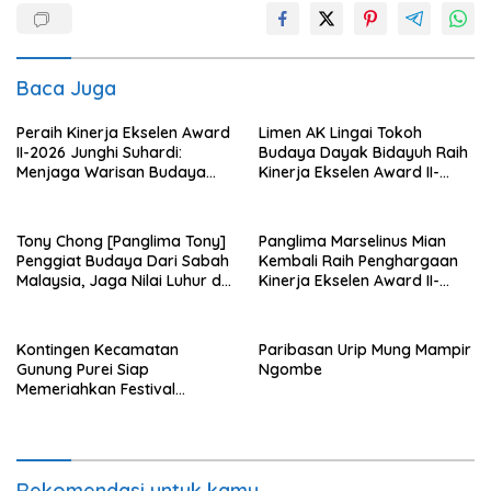
Baca Juga
Peraih Kinerja Ekselen Award
Limen AK Lingai Tokoh
II-2026 Junghi Suhardi:
Budaya Dayak Bidayuh Raih
Menjaga Warisan Budaya
Kinerja Ekselen Award II-
Agar Tidak Punah
2026
Tony Chong [Panglima Tony]
Panglima Marselinus Mian
Penggiat Budaya Dari Sabah
Kembali Raih Penghargaan
Malaysia, Jaga Nilai Luhur di
Kinerja Ekselen Award II-
Tengah Arus Globalisasi
2026
Kontingen Kecamatan
Paribasan Urip Mung Mampir
Gunung Purei Siap
Ngombe
Memeriahkan Festival
Budaya IMBT Tahun 2026
Rekomendasi untuk kamu