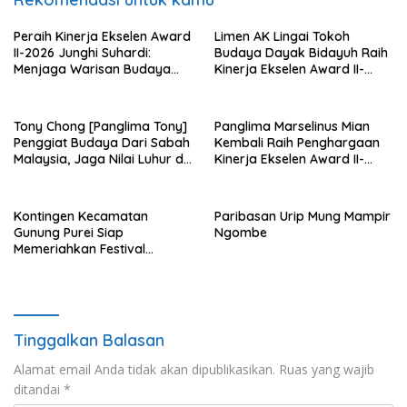
Peraih Kinerja Ekselen Award
Limen AK Lingai Tokoh
II-2026 Junghi Suhardi:
Budaya Dayak Bidayuh Raih
Menjaga Warisan Budaya
Kinerja Ekselen Award II-
Agar Tidak Punah
2026
Tony Chong [Panglima Tony]
Panglima Marselinus Mian
Penggiat Budaya Dari Sabah
Kembali Raih Penghargaan
Malaysia, Jaga Nilai Luhur di
Kinerja Ekselen Award II-
Tengah Arus Globalisasi
2026
Kontingen Kecamatan
Paribasan Urip Mung Mampir
Gunung Purei Siap
Ngombe
Memeriahkan Festival
Budaya IMBT Tahun 2026
Tinggalkan Balasan
Alamat email Anda tidak akan dipublikasikan.
Ruas yang wajib
ditandai
*