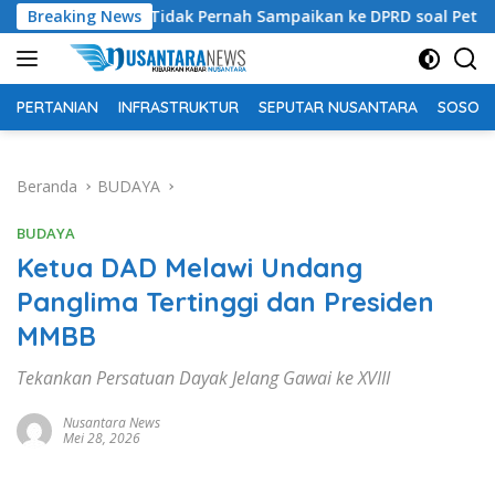
Langsung
antah Tidak Pernah Sampaikan ke DPRD soal Peternakan Sapi Un
Breaking News
ke
konten
PERTANIAN
INFRASTRUKTUR
SEPUTAR NUSANTARA
SOSOK 
Beranda
BUDAYA
BUDAYA
Ketua DAD Melawi Undang
Panglima Tertinggi dan Presiden
MMBB
Tekankan Persatuan Dayak Jelang Gawai ke XVIII
Nusantara News
Mei 28, 2026