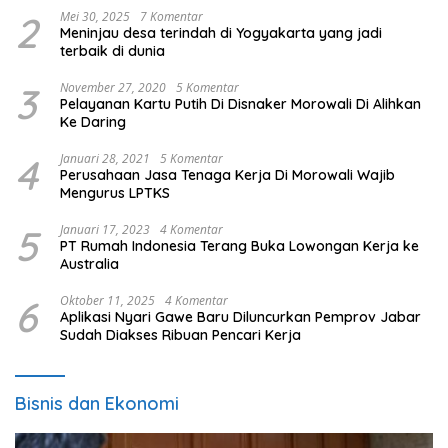
2
Mei 30, 2025
7 Komentar
Meninjau desa terindah di Yogyakarta yang jadi
terbaik di dunia
3
November 27, 2020
5 Komentar
Pelayanan Kartu Putih Di Disnaker Morowali Di Alihkan
Ke Daring
4
Januari 28, 2021
5 Komentar
Perusahaan Jasa Tenaga Kerja Di Morowali Wajib
Mengurus LPTKS
5
Januari 17, 2023
4 Komentar
PT Rumah Indonesia Terang Buka Lowongan Kerja ke
Australia
6
Oktober 11, 2025
4 Komentar
Aplikasi Nyari Gawe Baru Diluncurkan Pemprov Jabar
Sudah Diakses Ribuan Pencari Kerja
Bisnis dan Ekonomi