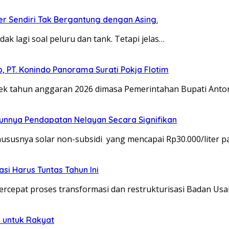
ber Sendiri Tak Bergantung dengan Asing.
dak lagi soal peluru dan tank. Tetapi jelas…
 PT. Konindo Panorama Surati Pokja Flotim
 tahun anggaran 2026 dimasa Pemerintahan Bupati Anto
unnya Pendapatan Nelayan Secara Signifikan
usnya solar non-subsidi yang mencapai Rp30.000/liter p
si Harus Tuntas Tahun Ini
epat proses transformasi dan restrukturisasi Badan Us
 untuk Rakyat