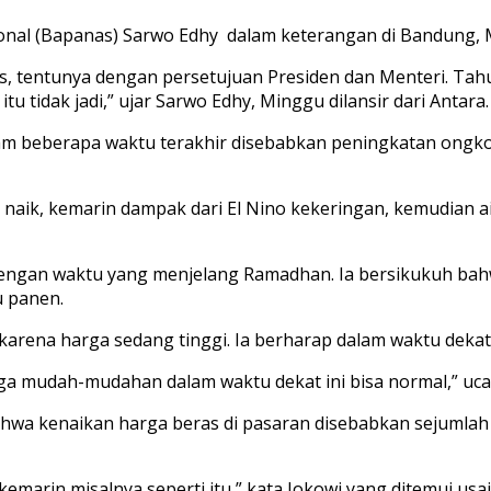
onal (Bapanas) Sarwo Edhy dalam keterangan di Bandung, 
tas, tentunya dengan persetujuan Presiden dan Menteri. Tahun
u tidak jadi,” ujar Sarwo Edhy, Minggu dilansir dari Antara.
am beberapa waktu terakhir disebabkan peningkatan ongk
aik, kemarin dampak dari El Nino kekeringan, kemudian ai
 dengan waktu yang menjelang Ramadhan. Ia bersikukuh ba
 panen.
rena harga sedang tinggi. Ia berharap dalam waktu dekat 
ngga mudah-mudahan dalam waktu dekat ini bisa normal,” uc
a kenaikan harga beras di pasaran disebabkan sejumlah f
 kemarin misalnya seperti itu,” kata Jokowi yang ditemui u