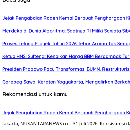
Jejak Pengabdian Raden Kemal Berbuah Penghargaan Kin
Merdeka di Dunia Algoritma: Saatnya RI Miliki Senjata Si
Proses Lelang Proyek Tahun 2026 Tebar Aroma Tak Sedap,
Ketua HNSI Sulteng: Kenaikan Harga BBM Berdampak Tur
Presiden Prabowo Pacu Transformasi BUMN, Restrukturisa
Garebeg Sawal Keraton Yogyakarta, Mengalirkan Berkah
Rekomendasi untuk kamu
Jejak Pengabdian Raden Kemal Berbuah Penghargaan Kin
Jakarta, NUSANTARANEWS.co – 31 Juli 2026, Konsistensi 