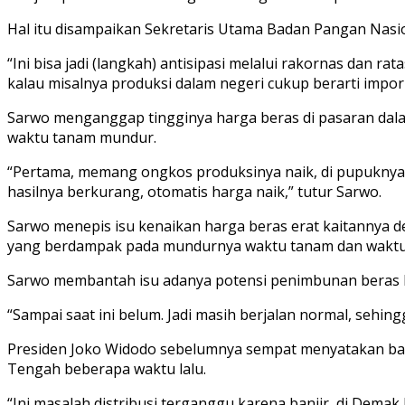
Hal itu disampaikan Sekretaris Utama Badan Pangan Nasi
“Ini bisa jadi (langkah) antisipasi melalui rakornas dan ra
kalau misalnya produksi dalam negeri cukup berarti impor it
Sarwo menganggap tingginya harga beras di pasaran dal
waktu tanam mundur.
“Pertama, memang ongkos produksinya naik, di pupuknya n
hasilnya berkurang, otomatis harga naik,” tutur Sarwo.
Sarwo menepis isu kenaikan harga beras erat kaitannya
yang berdampak pada mundurnya waktu tanam dan waktu
Sarwo membantah isu adanya potensi penimbunan beras ka
“Sampai saat ini belum. Jadi masih berjalan normal, sehi
Presiden Joko Widodo sebelumnya sempat menyatakan bahw
Tengah beberapa waktu lalu.
“Ini masalah distribusi terganggu karena banjir, di Demak