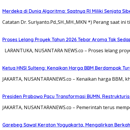
Merdeka di Dunia Algoritma: Saatnya RI Miliki Senjata Si
Catatan Dr. Suriyanto.Pd.,SH.,MH.,MKN *) Perang saat ini ti
Proses Lelang Proyek Tahun 2026 Tebar Aroma Tak Sedap,
LARANTUKA, NUSANTARA NEWS.co – Proses lelang proyek
Ketua HNSI Sulteng: Kenaikan Harga BBM Berdampak Tur
JAKARTA, NUSANTARANEWS.co – Kenaikan harga BBM, khus
Presiden Prabowo Pacu Transformasi BUMN, Restrukturisa
JAKARTA, NUSANTARANEWS.co – Pemerintah terus memperc
Garebeg Sawal Keraton Yogyakarta, Mengalirkan Berkah