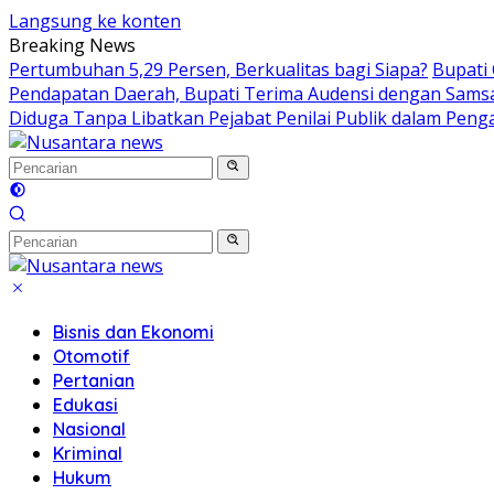
Langsung ke konten
Breaking News
Pertumbuhan 5,29 Persen, Berkualitas bagi Siapa?
Bupati
Pendapatan Daerah, Bupati Terima Audensi dengan Sams
Diduga Tanpa Libatkan Pejabat Penilai Publik dalam Peng
Bisnis dan Ekonomi
Otomotif
Pertanian
Edukasi
Nasional
Kriminal
Hukum