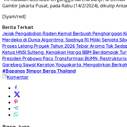
Gambir Jakarta Pusat, pada Rabu (14/2/2024), dikutip Antar
[Syam/red]
Berita Terkait
Jejak Pengabdian Raden Kemal Berbuah Penghargaan Kin
Merdeka di Dunia Algoritma: Saatnya RI Miliki Senjata Si
Proses Lelang Proyek Tahun 2026 Tebar Aroma Tak Sedap,
Ketua HNSI Sulteng: Kenaikan Harga BBM Berdampak Tur
Presiden Prabowo Pacu Transformasi BUMN, Restrukturisa
Garebeg Sawal Keraton Yogyakarta, Mengalirkan Berkah
#Bapanas
3Impor Beras Thailand
Komentar
Baca Juga