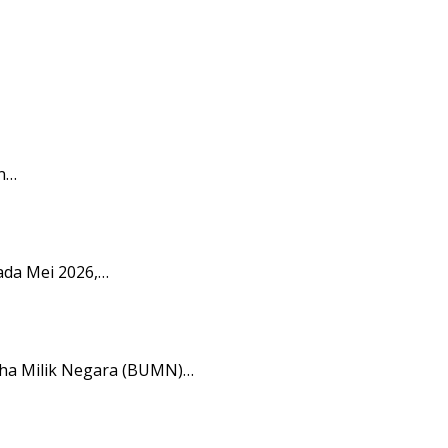
n…
ada Mei 2026,…
aha Milik Negara (BUMN)…