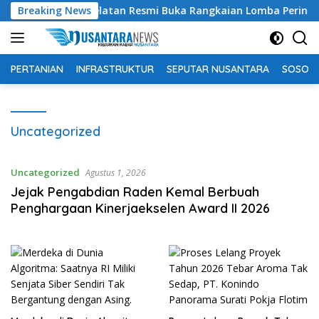
Langsung
upati OKU Selatan Resmi Buka Rangkaian Lomba Peringatan HUT
Breaking News
ke
konten
PERTANIAN
INFRASTRUKTUR
SEPUTAR NUSANTARA
SOSOK 
Uncategorized
Uncategorized
Agustus 1, 2026
Jejak Pengabdian Raden Kemal Berbuah
Penghargaan Kinerjaekselen Award II 2026