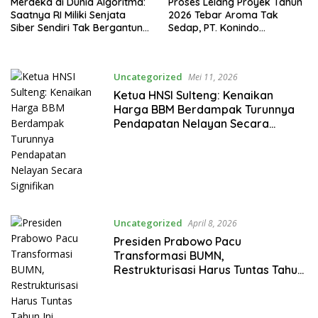
Merdeka di Dunia Algoritma:
Proses Lelang Proyek Tahun
Saatnya RI Miliki Senjata
2026 Tebar Aroma Tak
Siber Sendiri Tak Bergantung
Sedap, PT. Konindo
dengan Asing.
Panorama Surati Pokja
Flotim
Uncategorized
Mei 11, 2026
Ketua HNSI Sulteng: Kenaikan
Harga BBM Berdampak Turunnya
Pendapatan Nelayan Secara
Signifikan
Uncategorized
April 8, 2026
Presiden Prabowo Pacu
Transformasi BUMN,
Restrukturisasi Harus Tuntas Tahun
Ini