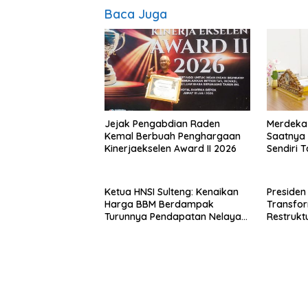
Baca Juga
Jejak Pengabdian Raden
Merdeka 
Kemal Berbuah Penghargaan
Saatnya R
Kinerjaekselen Award II 2026
Sendiri 
dengan A
Ketua HNSI Sulteng: Kenaikan
Presiden
Harga BBM Berdampak
Transfo
Turunnya Pendapatan Nelayan
Restrukt
Secara Signifikan
Tahun Ini