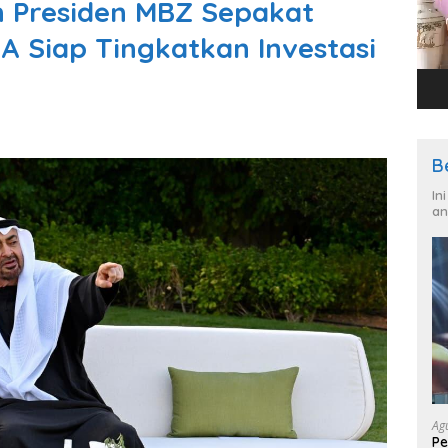
n Presiden MBZ Sepakat
A Siap Tingkatkan Investasi
B
In
an
Ag
Pe