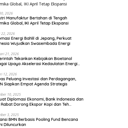
 30, 2026
stri Manufaktur Bertahan di Tengah
mika Global, IKI April Tetap Ekspansi
 22, 2026
omasi Energi Bahlil di Jepang, Perkuat
onesia Wujudkan Swasembada Energi
ari 21, 2026
rintah Tekankan Kebijakan Bioetanol
gai Upaya Akselerasi Kedaulatan Energi
onal
ri 12, 2026
uas Peluang Investasi dan Perdagangan,
N Siapkan Empat Agenda Strategis
ber 10, 2025
uat Diplomasi Ekonomi, Bank Indonesia dan
 Rabat Dorong Ekspor Kopi dan Teh
nesia di Maroko
ber 3, 2025
ansi BMN Berbasis Pooling Fund Bencana
i Diluncurkan