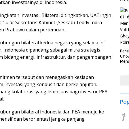
kan investasinya di Indonesia.
katan investasi. Bilateral ditingkatkan. UAE ingin
,” ujar Sekretaris Kabinet (Seskab) Teddy Indra
den Prabowo dalam pertemuan.
ubungan bilateral kedua negara yang selama ini
. Indonesia dipandang sebagai mitra strategis
Pers
0116
am bidang energi, infrastruktur, dan pengembangan
Men
Voli
Bha
mitmen tersebut dan menegaskan kesiapan
Polr
m investasi yang kondusif dan berkelanjutan.
ng kolaborasi yang lebih luas bagi investor PEA
l.
Pop
ubungan bilateral Indonesia dan PEA menuju ke
1
hensif dan berorientasi jangka panjang.