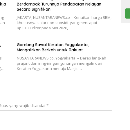
kja
Berdampak Turunnya Pendapatan Nelayan
Secara Signifikan
ng
JAKARTA, NUSANTARANEWS.co – Kenaikan harga BBM,
han
khususnya solar non-subsidi yang mencapai
Rp30.000/liter pada Mei 2026,…
,
Garebeg Sawal Keraton Yogyakarta,
Mengalirkan Berkah untuk Rakyat
s
NUSANTARANEWS.co, Yogyakarta – Derap langkah
prajurit dan iring-iringan gunungan mengalir dari
N)…
Keraton Yogyakarta menuju Masjid…
Ruas yang wajib ditandai
*