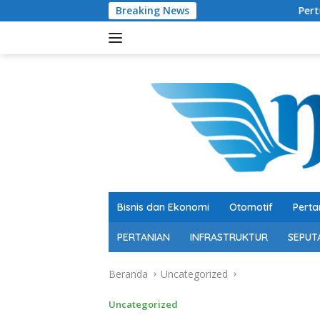
Langsung
Breaking News
Pertumbuhan 5,29 Persen, Ber
ke
konten
Bisnis dan Ekonomi
Otomotif
Perta
PERTANIAN
INFRASTRUKTUR
SEPUT
Beranda
Uncategorized
Uncategorized