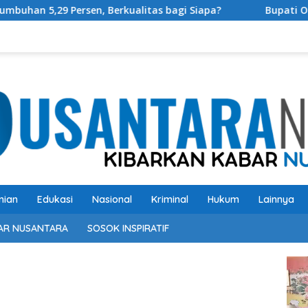
kualitas bagi Siapa?
Bupati OKU Selatan Resmi Buka R
nian
Edukasi
Nasional
Kriminal
Hukum
Lainnya
AR NUSANTARA
SOSOK INSPIRATIF
Pem
Vide