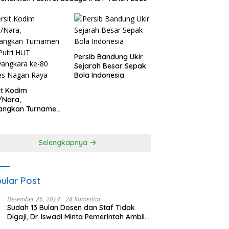
Persib Bandung Ukir
Sejarah Besar Sepak
Bola Indonesia
it Kodim
/Nara,
angkan Turnamen
 Putri HUT
yangkara ke-80
es Nagan Raya
Selengkapnya
ular Post
Desember 26, 2024
28 Komentar
Sudah 13 Bulan Dosen dan Staf Tidak
Digaji, Dr. Iswadi Minta Pemerintah Ambil
Alih UMT