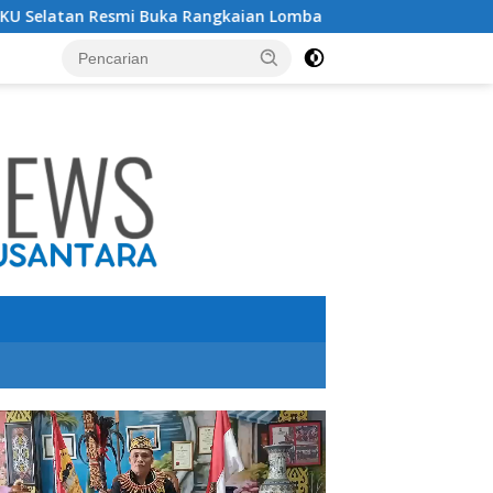
angkaian Lomba Peringatan HUT RI ke-81 Tahun 2026
P
utar
o