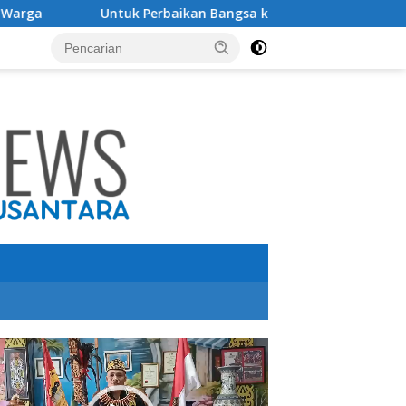
ntuk Perbaikan Bangsa ke Depan, Ketum DPP Purbaya Indonesi
utar
o