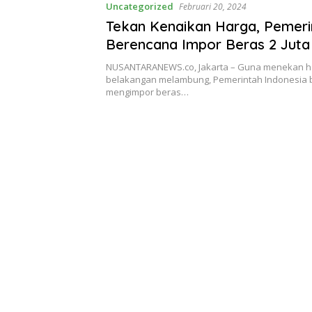
Uncategorized
Februari 20, 2024
Tekan Kenaikan Harga, Pemeri
Berencana Impor Beras 2 Juta 
Thailand
NUSANTARANEWS.co, Jakarta – Guna menekan h
belakangan melambung, Pemerintah Indonesia
mengimpor beras…