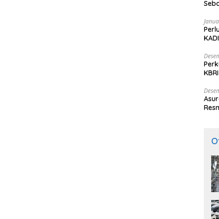
Seba
Nasi
Janua
Perl
KADI
Desem
Perk
KBRI
Indo
Desem
Asur
Resm
O