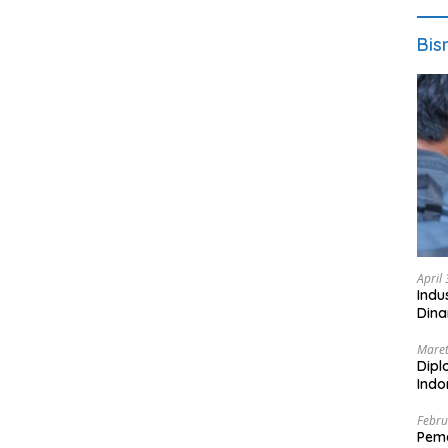
Bis
April
Indu
Dina
Maret
Dipl
Ind
Febru
Peme