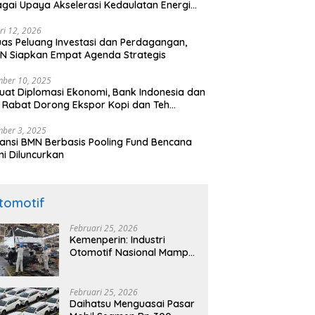
gai Upaya Akselerasi Kedaulatan Energi
onal
ri 12, 2026
uas Peluang Investasi dan Perdagangan,
N Siapkan Empat Agenda Strategis
ber 10, 2025
uat Diplomasi Ekonomi, Bank Indonesia dan
 Rabat Dorong Ekspor Kopi dan Teh
nesia di Maroko
ber 3, 2025
ansi BMN Berbasis Pooling Fund Bencana
i Diluncurkan
tomotif
Februari 25, 2026
Kemenperin: Industri
Otomotif Nasional Mampu
Produksi Mobil Jenis Pick-
ip Sendiri, Tak Perlu Impor
Februari 25, 2026
Daihatsu Menguasai Pasar