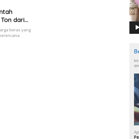
ntah
Ton dari
arga beras yang
 berencana
B
In
an
Ag
Pe