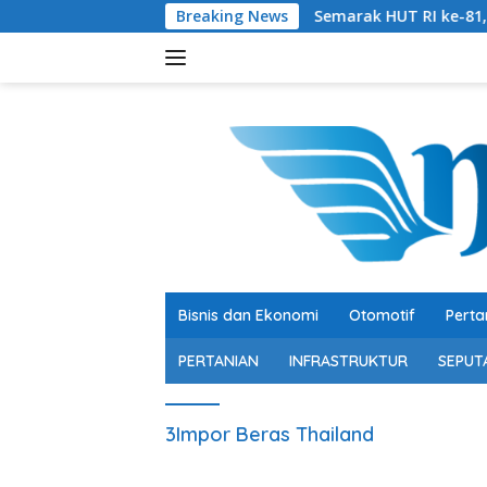
Langsung
Breaking News
Semarak HUT RI ke-81, Bupati dan Waki
ke
konten
Bisnis dan Ekonomi
Otomotif
Perta
PERTANIAN
INFRASTRUKTUR
SEPUT
3Impor Beras Thailand