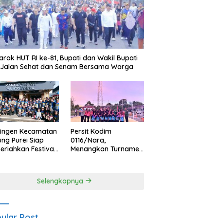
rak HUT RI ke-81, Bupati dan Wakil Bupati
i Jalan Sehat dan Senam Bersama Warga
tingen Kecamatan
Persit Kodim
ng Purei Siap
0116/Nara,
riahkan Festival
Menangkan Turnamen
aya IMBT Tahun
Voli Putri HUT
6
Bhayangkara ke-80
Polres Nagan Raya
Selengkapnya
ular Post