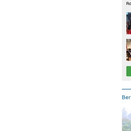
Ra
2
Ber