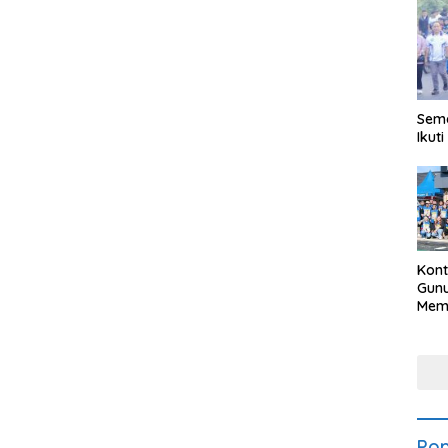
Sema
Ikut
Kon
Gunu
Meme
Bud
202
Pop