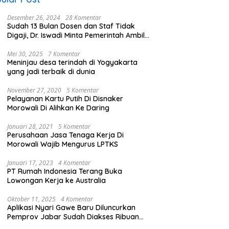
Desember 26, 2024
28 Komentar
Sudah 13 Bulan Dosen dan Staf Tidak
Digaji, Dr. Iswadi Minta Pemerintah Ambil
Alih UMT
Mei 30, 2025
7 Komentar
Meninjau desa terindah di Yogyakarta
yang jadi terbaik di dunia
November 27, 2020
5 Komentar
Pelayanan Kartu Putih Di Disnaker
Morowali Di Alihkan Ke Daring
Januari 28, 2021
5 Komentar
Perusahaan Jasa Tenaga Kerja Di
Morowali Wajib Mengurus LPTKS
Januari 17, 2023
4 Komentar
PT Rumah Indonesia Terang Buka
Lowongan Kerja ke Australia
Oktober 11, 2025
4 Komentar
Aplikasi Nyari Gawe Baru Diluncurkan
Pemprov Jabar Sudah Diakses Ribuan
Pencari Kerja