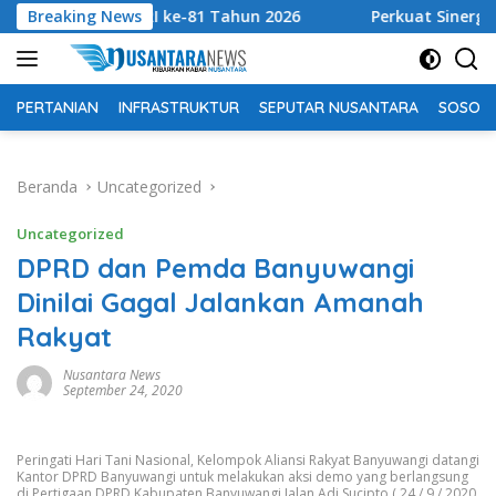
Langsung
HUT RI ke-81 Tahun 2026
Breaking News
Perkuat Sinergi Tingkatkan 
ke
konten
PERTANIAN
INFRASTRUKTUR
SEPUTAR NUSANTARA
SOSOK 
Beranda
Uncategorized
Uncategorized
DPRD dan Pemda Banyuwangi
Dinilai Gagal Jalankan Amanah
Rakyat
Nusantara News
September 24, 2020
Peringati Hari Tani Nasional, Kelompok Aliansi Rakyat Banyuwangi datangi
Kantor DPRD Banyuwangi untuk melakukan aksi demo yang berlangsung
di Pertigaan DPRD Kabupaten Banyuwangi Jalan Adi Sucipto ( 24 / 9 / 2020