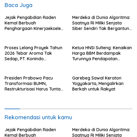
Baca Juga
Jejak Pengabdian Raden
Merdeka di Dunia Algoritma:
Kemal Berbuah
Saatnya RI Miliki Senjata
Penghargaan Kinerjaekselen
Siber Sendiri Tak Bergantung
Award II 2026
dengan Asing.
Proses Lelang Proyek Tahun
Ketua HNSI Sulteng: Kenaikan
2026 Tebar Aroma Tak
Harga BBM Berdampak
Sedap, PT. Konindo
Turunnya Pendapatan
Panorama Surati Pokja
Nelayan Secara Signifikan
Flotim
Presiden Prabowo Pacu
Garebeg Sawal Keraton
Transformasi BUMN,
Yogyakarta, Mengalirkan
Restrukturisasi Harus Tuntas
Berkah untuk Rakyat
Tahun Ini
Rekomendasi untuk kamu
Jejak Pengabdian Raden
Merdeka di Dunia Algoritma:
Kemal Berbuah
Saatnya RI Miliki Senjata