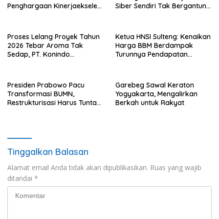
Penghargaan Kinerjaekselen
Siber Sendiri Tak Bergantung
Award II 2026
dengan Asing.
Proses Lelang Proyek Tahun
Ketua HNSI Sulteng: Kenaikan
2026 Tebar Aroma Tak
Harga BBM Berdampak
Sedap, PT. Konindo
Turunnya Pendapatan
Panorama Surati Pokja
Nelayan Secara Signifikan
Flotim
Presiden Prabowo Pacu
Garebeg Sawal Keraton
Transformasi BUMN,
Yogyakarta, Mengalirkan
Restrukturisasi Harus Tuntas
Berkah untuk Rakyat
Tahun Ini
Tinggalkan Balasan
Alamat email Anda tidak akan dipublikasikan.
Ruas yang wajib
ditandai
*