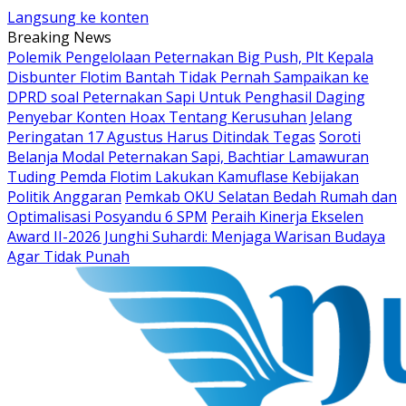
Langsung ke konten
Breaking News
Polemik Pengelolaan Peternakan Big Push, Plt Kepala
Disbunter Flotim Bantah Tidak Pernah Sampaikan ke
DPRD soal Peternakan Sapi Untuk Penghasil Daging
Penyebar Konten Hoax Tentang Kerusuhan Jelang
Peringatan 17 Agustus Harus Ditindak Tegas
Soroti
Belanja Modal Peternakan Sapi, Bachtiar Lamawuran
Tuding Pemda Flotim Lakukan Kamuflase Kebijakan
Politik Anggaran
Pemkab OKU Selatan Bedah Rumah dan
Optimalisasi Posyandu 6 SPM
Peraih Kinerja Ekselen
Award II-2026 Junghi Suhardi: Menjaga Warisan Budaya
Agar Tidak Punah