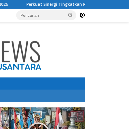
uat Sinergi Tingkatkan Pendapatan Daerah, Bupati Terima Aud
utar
o