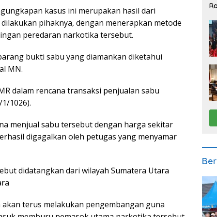
Ra
gungkapan kasus ini merupakan hasil dari
2
ng dilakukan pihaknya, dengan menerapkan metode
ngan peredaran narkotika tersebut.
barang bukti sabu yang diamankan diketahui
ial MN.
R dalam rencana transaksi penjualan sabu
/1/1026).
a menjual sabu tersebut dengan harga sekitar
berhasil digagalkan oleh petugas yang menyamar
Ber
ebut didatangkan dari wilayah Sumatera Utara
ara
a akan terus melakukan pengembangan guna
masuk memburu pemasok utama narkotika tersebut.