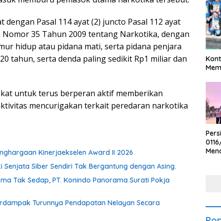
t dengan Pasal 114 ayat (2) juncto Pasal 112 ayat
a Nomor 35 Tahun 2009 tentang Narkotika, dengan
r hidup atau pidana mati, serta pidana penjara
20 tahun, serta denda paling sedikit Rp1 miliar dan
Kont
Meme
kat untuk terus berperan aktif memberikan
ktivitas mencurigakan terkait peredaran narkotika
Pers
0116
Men
ghargaan Kinerjaekselen Award II 2026
Voli
ki Senjata Siber Sendiri Tak Bergantung dengan Asing.
Bha
Polr
oma Tak Sedap, PT. Konindo Panorama Surati Pokja
Berdampak Turunnya Pendapatan Nelayan Secara
Pop