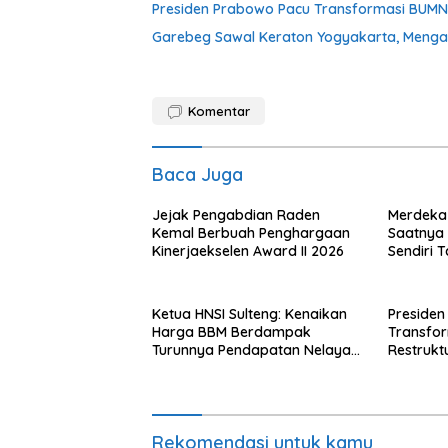
Presiden Prabowo Pacu Transformasi BUMN, R
Garebeg Sawal Keraton Yogyakarta, Mengal
Komentar
Baca Juga
Jejak Pengabdian Raden
Merdeka 
Kemal Berbuah Penghargaan
Saatnya R
Kinerjaekselen Award II 2026
Sendiri 
dengan A
Ketua HNSI Sulteng: Kenaikan
Presiden
Harga BBM Berdampak
Transfo
Turunnya Pendapatan Nelayan
Restrukt
Secara Signifikan
Tahun Ini
Rekomendasi untuk kamu