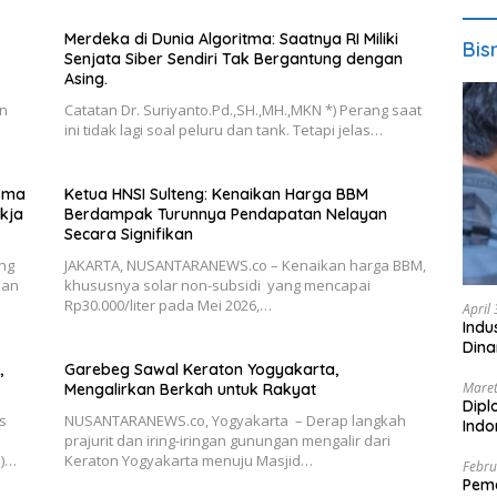
Merdeka di Dunia Algoritma: Saatnya RI Miliki
Bis
Senjata Siber Sendiri Tak Bergantung dengan
Asing.
an
Catatan Dr. Suriyanto.Pd.,SH.,MH.,MKN *) Perang saat
ini tidak lagi soal peluru dan tank. Tetapi jelas…
roma
Ketua HNSI Sulteng: Kenaikan Harga BBM
kja
Berdampak Turunnya Pendapatan Nelayan
Secara Signifikan
ng
JAKARTA, NUSANTARANEWS.co – Kenaikan harga BBM,
han
khususnya solar non-subsidi yang mencapai
Rp30.000/liter pada Mei 2026,…
April
Indu
Dina
,
Garebeg Sawal Keraton Yogyakarta,
Maret
Mengalirkan Berkah untuk Rakyat
Dipl
s
NUSANTARANEWS.co, Yogyakarta – Derap langkah
Ind
prajurit dan iring-iringan gunungan mengalir dari
N)…
Keraton Yogyakarta menuju Masjid…
Febru
Peme