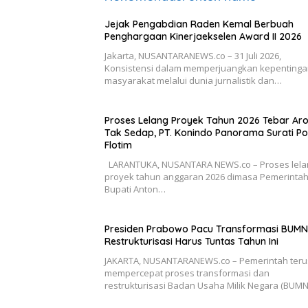
Jejak Pengabdian Raden Kemal Berbuah
Penghargaan Kinerjaekselen Award II 2026
Jakarta, NUSANTARANEWS.co – 31 Juli 2026,
Konsistensi dalam memperjuangkan kepenting
masyarakat melalui dunia jurnalistik dan…
Proses Lelang Proyek Tahun 2026 Tebar A
Tak Sedap, PT. Konindo Panorama Surati Po
Flotim
LARANTUKA, NUSANTARA NEWS.co – Proses lela
proyek tahun anggaran 2026 dimasa Pemerinta
Bupati Anton…
Presiden Prabowo Pacu Transformasi BUMN
Restrukturisasi Harus Tuntas Tahun Ini
JAKARTA, NUSANTARANEWS.co – Pemerintah teru
mempercepat proses transformasi dan
restrukturisasi Badan Usaha Milik Negara (BUM