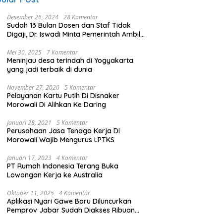
Desember 26, 2024
28 Komentar
Sudah 13 Bulan Dosen dan Staf Tidak
Digaji, Dr. Iswadi Minta Pemerintah Ambil
Alih UMT
Mei 30, 2025
7 Komentar
Meninjau desa terindah di Yogyakarta
yang jadi terbaik di dunia
November 27, 2020
5 Komentar
Pelayanan Kartu Putih Di Disnaker
Morowali Di Alihkan Ke Daring
Januari 28, 2021
5 Komentar
Perusahaan Jasa Tenaga Kerja Di
Morowali Wajib Mengurus LPTKS
Januari 17, 2023
4 Komentar
PT Rumah Indonesia Terang Buka
Lowongan Kerja ke Australia
Oktober 11, 2025
4 Komentar
Aplikasi Nyari Gawe Baru Diluncurkan
Pemprov Jabar Sudah Diakses Ribuan
Pencari Kerja