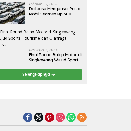
ip Sendiri, Tak Perlu Impor
Februari 25, 2026
Daihatsu Menguasai Pasar
Mobil Segmen Rp 300
Juta, Didukung Penguatan
Ekspor
Desember 2, 2025
Final Round Balap Motor di
Singkawang Wujud Sports
Tourisme dan Olahraga
Prestasi
Selengkapnya