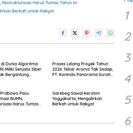
estrukturisasi Harus Tuntas Tahun Ini
1
irkan Berkah untuk Rakyat
2
3
di Dunia Algoritma:
Proses Lelang Proyek Tahun
I Miliki Senjata Siber
2026 Tebar Aroma Tak Sedap,
4
Tak Bergantung
PT. Konindo Panorama Surati
sing.
Pokja Flotim
 Prabowo Pacu
Garebeg Sawal Keraton
5
rmasi BUMN,
Yogyakarta, Mengalirkan
urisasi Harus Tuntas
Berkah untuk Rakyat
6