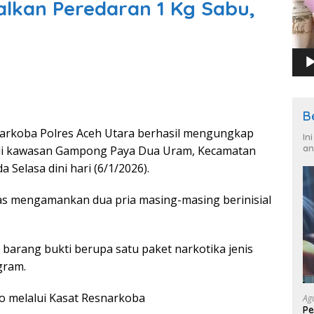
alkan Peredaran 1 Kg Sabu,
B
arkoba Polres Aceh Utara berhasil mengungkap
In
an
u di kawasan Gampong Paya Dua Uram, Kecamatan
Selasa dini hari (6/1/2026).
s mengamankan dua pria masing-masing berinisial
a barang bukti berupa satu paket narkotika jenis
gram.
o melalui Kasat Resnarkoba
Ag
Pe