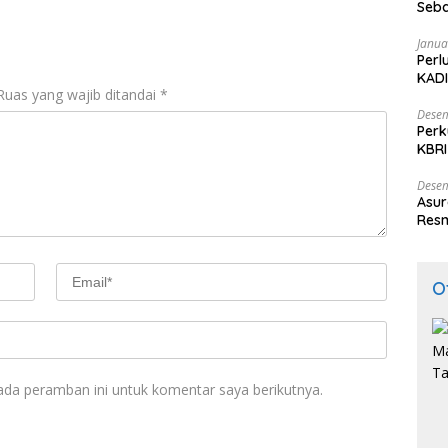
Seba
Nasi
Janua
Perl
KADI
Ruas yang wajib ditandai
*
Desem
Perk
KBRI
Indo
Desem
Asur
Resm
O
ada peramban ini untuk komentar saya berikutnya.