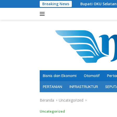
Langsung
Breaking News
Bupati OKU Selatan Resmi Buka Rang
ke
konten
Bisnis dan Ekonomi
Otomotif
Perta
PERTANIAN
INFRASTRUKTUR
SEPUT
Beranda
Uncategorized
Uncategorized