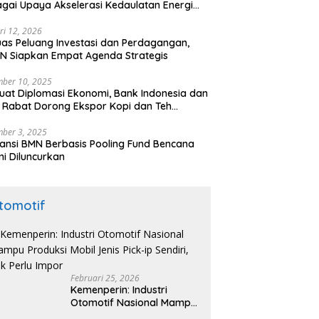
gai Upaya Akselerasi Kedaulatan Energi
onal
ri 12, 2026
uas Peluang Investasi dan Perdagangan,
N Siapkan Empat Agenda Strategis
ber 10, 2025
uat Diplomasi Ekonomi, Bank Indonesia dan
 Rabat Dorong Ekspor Kopi dan Teh
nesia di Maroko
ber 3, 2025
ansi BMN Berbasis Pooling Fund Bencana
i Diluncurkan
tomotif
Februari 25, 2026
Kemenperin: Industri
Otomotif Nasional Mampu
Produksi Mobil Jenis Pick-