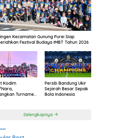
ingen Kecamatan Gunung Purei Siap
riahkan Festival Budaya IMBT Tahun 2026
it Kodim
Persib Bandung Ukir
/Nara,
Sejarah Besar Sepak
angkan Turnamen
Bola Indonesia
 Putri HUT
yangkara ke-80
es Nagan Raya
Selengkapnya
ular Post