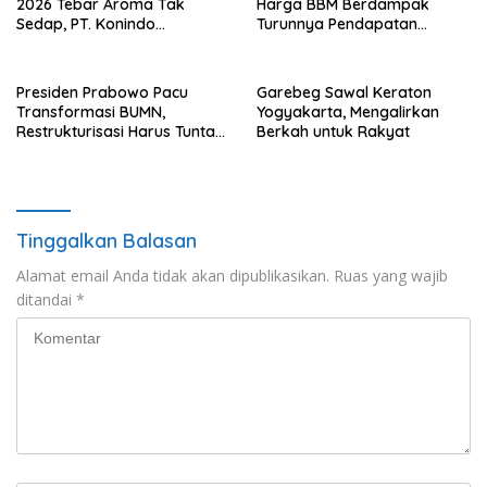
2026 Tebar Aroma Tak
Harga BBM Berdampak
Sedap, PT. Konindo
Turunnya Pendapatan
Panorama Surati Pokja
Nelayan Secara Signifikan
Flotim
Presiden Prabowo Pacu
Garebeg Sawal Keraton
Transformasi BUMN,
Yogyakarta, Mengalirkan
Restrukturisasi Harus Tuntas
Berkah untuk Rakyat
Tahun Ini
Tinggalkan Balasan
Alamat email Anda tidak akan dipublikasikan.
Ruas yang wajib
ditandai
*