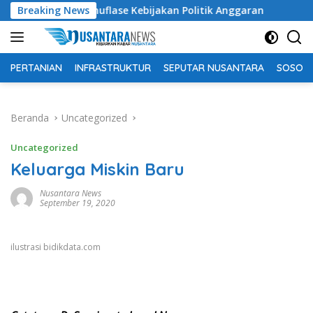
Langsung
flase Kebijakan Politik Anggaran
Breaking News
Pemkab OKU Selatan
ke
konten
PERTANIAN
INFRASTRUKTUR
SEPUTAR NUSANTARA
SOSOK 
Beranda
Uncategorized
Uncategorized
Keluarga Miskin Baru
Nusantara News
September 19, 2020
ilustrasi bidikdata.com