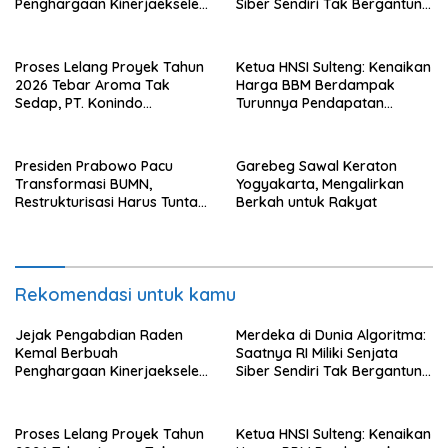
Penghargaan Kinerjaekselen
Siber Sendiri Tak Bergantung
Award II 2026
dengan Asing.
Proses Lelang Proyek Tahun
Ketua HNSI Sulteng: Kenaikan
2026 Tebar Aroma Tak
Harga BBM Berdampak
Sedap, PT. Konindo
Turunnya Pendapatan
Panorama Surati Pokja
Nelayan Secara Signifikan
Flotim
Presiden Prabowo Pacu
Garebeg Sawal Keraton
Transformasi BUMN,
Yogyakarta, Mengalirkan
Restrukturisasi Harus Tuntas
Berkah untuk Rakyat
Tahun Ini
Rekomendasi untuk kamu
Jejak Pengabdian Raden
Merdeka di Dunia Algoritma:
Kemal Berbuah
Saatnya RI Miliki Senjata
Penghargaan Kinerjaekselen
Siber Sendiri Tak Bergantung
Award II 2026
dengan Asing.
Proses Lelang Proyek Tahun
Ketua HNSI Sulteng: Kenaikan