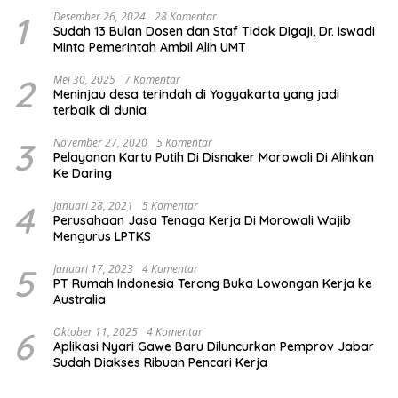
1
Desember 26, 2024
28 Komentar
Sudah 13 Bulan Dosen dan Staf Tidak Digaji, Dr. Iswadi
Minta Pemerintah Ambil Alih UMT
2
Mei 30, 2025
7 Komentar
Meninjau desa terindah di Yogyakarta yang jadi
terbaik di dunia
3
November 27, 2020
5 Komentar
Pelayanan Kartu Putih Di Disnaker Morowali Di Alihkan
Ke Daring
4
Januari 28, 2021
5 Komentar
Perusahaan Jasa Tenaga Kerja Di Morowali Wajib
Mengurus LPTKS
5
Januari 17, 2023
4 Komentar
PT Rumah Indonesia Terang Buka Lowongan Kerja ke
Australia
6
Oktober 11, 2025
4 Komentar
Aplikasi Nyari Gawe Baru Diluncurkan Pemprov Jabar
Sudah Diakses Ribuan Pencari Kerja