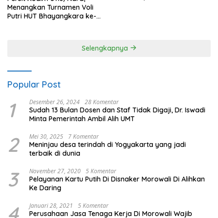
Menangkan Turnamen Voli
Putri HUT Bhayangkara ke-
80 Polres Nagan Raya
Selengkapnya
Popular Post
1
Desember 26, 2024
28 Komentar
Sudah 13 Bulan Dosen dan Staf Tidak Digaji, Dr. Iswadi
Minta Pemerintah Ambil Alih UMT
2
Mei 30, 2025
7 Komentar
Meninjau desa terindah di Yogyakarta yang jadi
terbaik di dunia
3
November 27, 2020
5 Komentar
Pelayanan Kartu Putih Di Disnaker Morowali Di Alihkan
Ke Daring
4
Januari 28, 2021
5 Komentar
Perusahaan Jasa Tenaga Kerja Di Morowali Wajib