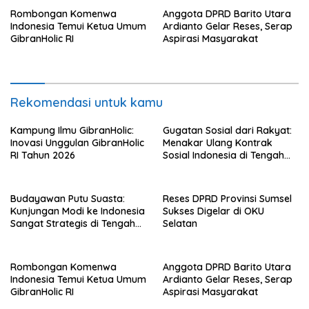
Rombongan Komenwa
Anggota DPRD Barito Utara
Indonesia Temui Ketua Umum
Ardianto Gelar Reses, Serap
GibranHolic RI
Aspirasi Masyarakat
Rekomendasi untuk kamu
Kampung Ilmu GibranHolic:
Gugatan Sosial dari Rakyat:
Inovasi Unggulan GibranHolic
Menakar Ulang Kontrak
RI Tahun 2026
Sosial Indonesia di Tengah
Badai Korupsi
Budayawan Putu Suasta:
Reses DPRD Provinsi Sumsel
Kunjungan Modi ke Indonesia
Sukses Digelar di OKU
Sangat Strategis di Tengah
Selatan
Dinamika Global
Rombongan Komenwa
Anggota DPRD Barito Utara
Indonesia Temui Ketua Umum
Ardianto Gelar Reses, Serap
GibranHolic RI
Aspirasi Masyarakat