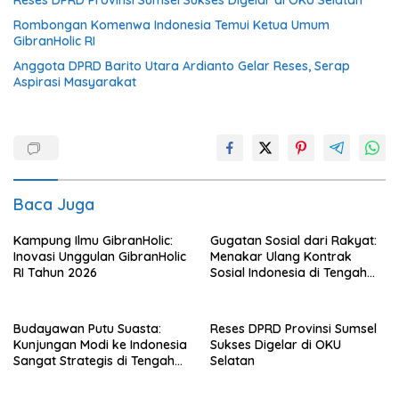
Reses DPRD Provinsi Sumsel Sukses Digelar di OKU Selatan
Rombongan Komenwa Indonesia Temui Ketua Umum
GibranHolic RI
Anggota DPRD Barito Utara Ardianto Gelar Reses, Serap
Aspirasi Masyarakat
Baca Juga
Kampung Ilmu GibranHolic:
Gugatan Sosial dari Rakyat:
Inovasi Unggulan GibranHolic
Menakar Ulang Kontrak
RI Tahun 2026
Sosial Indonesia di Tengah
Badai Korupsi
Budayawan Putu Suasta:
Reses DPRD Provinsi Sumsel
Kunjungan Modi ke Indonesia
Sukses Digelar di OKU
Sangat Strategis di Tengah
Selatan
Dinamika Global