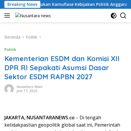
Langsung
otim Lakukan Kamuflase Kebijakan Politik Anggaran
Breaking News
Pe
ke
konten
Beranda
Politik
Politik
Kementerian ESDM dan Komisi XII
DPR RI Sepakati Asumsi Dasar
Sektor ESDM RAPBN 2027
Nusantara News
Juni 17, 2026
JAKARTA, NUSANTARANEWS.co
– Di tengah
ketidakpastian geopolitik global saat ini, Pemerintah