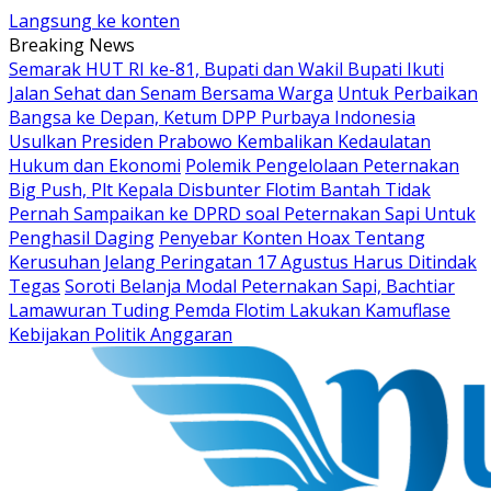
Langsung ke konten
Breaking News
Semarak HUT RI ke-81, Bupati dan Wakil Bupati Ikuti
Jalan Sehat dan Senam Bersama Warga
Untuk Perbaikan
Bangsa ke Depan, Ketum DPP Purbaya Indonesia
Usulkan Presiden Prabowo Kembalikan Kedaulatan
Hukum dan Ekonomi
Polemik Pengelolaan Peternakan
Big Push, Plt Kepala Disbunter Flotim Bantah Tidak
Pernah Sampaikan ke DPRD soal Peternakan Sapi Untuk
Penghasil Daging
Penyebar Konten Hoax Tentang
Kerusuhan Jelang Peringatan 17 Agustus Harus Ditindak
Tegas
Soroti Belanja Modal Peternakan Sapi, Bachtiar
Lamawuran Tuding Pemda Flotim Lakukan Kamuflase
Kebijakan Politik Anggaran