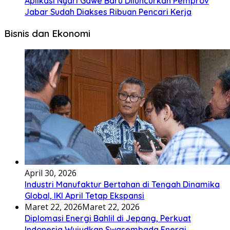
Aplikasi Nyari Gawe Baru Diluncurkan Pemprov
Jabar Sudah Diakses Ribuan Pencari Kerja
Bisnis dan Ekonomi
April 30, 2026
Industri Manufaktur Bertahan di Tengah Dinamika
Global, IKI April Tetap Ekspansi
Maret 22, 2026
Maret 22, 2026
Diplomasi Energi Bahlil di Jepang, Perkuat
Indonesia Wujudkan Swasembada Energi