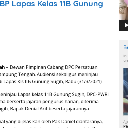
BP Lapas Kelas 11B Gunung
B
In
an
ah
– Dewan Pimpinan Cabang DPC Persatuan
ampung Tengah. Audiensi sekaligus meninjau
Lapas Kls IIB Gunung Sugih, Rabu (31/3/2021).
meninjau Lapas kelas 11B Gunung Sugih, DPC-PWRI
 berserta jajaran pengurus harian, diterima
ih, Bapak Denial Arif beserta jajarannya.
al yang dijelas kan oleh Pak Daniel diantaranya,
Ag
Pe