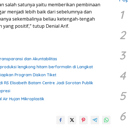
an salah satunya yaitu memberikan pembinaan
1
ar menjadi lebih baik dari sebelumnya dan
wanya sekembalinya beliau ketengah-tengah
ang positif,” tutup Denial Arif.
2
3
ransparansi dan Akuntabilitas
produksi lengkong hitam berformalin di Langkat
4
iapkan Program Diskon Tiket
i RS Elisabeth Batam Centre Jadi Sorotan Publik
presi
5
 Air Hujan Mikroplastik
6