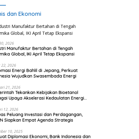
nis dan Ekonomi
 30, 2026
stri Manufaktur Bertahan di Tengah
mika Global, IKI April Tetap Ekspansi
 22, 2026
omasi Energi Bahlil di Jepang, Perkuat
onesia Wujudkan Swasembada Energi
ari 21, 2026
rintah Tekankan Kebijakan Bioetanol
gai Upaya Akselerasi Kedaulatan Energi
onal
ri 12, 2026
uas Peluang Investasi dan Perdagangan,
N Siapkan Empat Agenda Strategis
ber 10, 2025
uat Diplomasi Ekonomi, Bank Indonesia dan