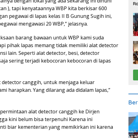
ealnya dengan lokal yang ada sekarang ini dihuni
Ra
n ), tapi kenyataannya WBP kita berkisar 600
2
n pegawai di lapas kelas II B Gunung Sugih ini,
pegawai mengawasi 20 WBP,” jelasnya.
iksaan barang bawaan untuk WBP kami suda
pi pihak lapas memang tidak memiliki alat detector
si lain. Seperti alat detector, besi, detector
saja sering terjadi kebocoran kebocoran di lapas
 detector canggih, untuk menjaga keluar
i harapkan. Yang dilarang ada didalam lapas,”
Ber
rmintaan alat detector canggih ke Dirjen
 kini belum bisa terpenuhi Karena ini
ti biar kementerian yang memikirkan ini karena