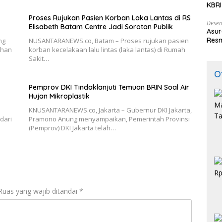
KBRI
Indo
Proses Rujukan Pasien Korban Laka Lantas di RS
Desem
Elisabeth Batam Centre Jadi Sorotan Publik
Asur
Resm
ng
NUSANTARANEWS.co, Batam – Proses rujukan pasien
dhan
korban kecelakaan lalu lintas (laka lantas) di Rumah
Sakit…
O
Pemprov DKI Tindaklanjuti Temuan BRIN Soal Air
Hujan Mikroplastik
KNUSANTARANEWS.co, Jakarta – Gubernur DKI Jakarta,
dari
Pramono Anung menyampaikan, Pemerintah Provinsi
(Pemprov) DKI Jakarta telah…
Ruas yang wajib ditandai
*