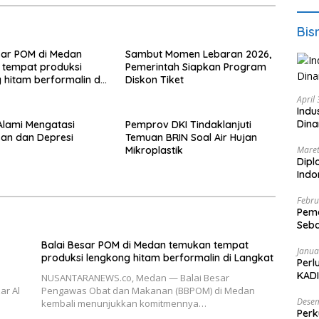
Bis
sar POM di Medan
Sambut Momen Lebaran 2026,
 tempat produksi
Pemerintah Siapkan Program
 hitam berformalin di
Diskon Tiket
April
Indu
Dina
 Alami Mengatasi
Pemprov DKI Tindaklanjuti
an dan Depresi
Temuan BRIN Soal Air Hujan
Maret
Mikroplastik
Dipl
Ind
Febru
Peme
Seba
Nasi
Balai Besar POM di Medan temukan tempat
Janua
produksi lengkong hitam berformalin di Langkat
Perl
KADI
NUSANTARANEWS.co, Medan — Balai Besar
ar Al
Pengawas Obat dan Makanan (BBPOM) di Medan
Desem
kembali menunjukkan komitmennya…
Perk