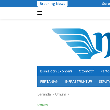
Langsung
Breaking News
Soroti Belanja Modal Peter
ke
konten
Bisnis dan Ekonomi
Otomotif
Perta
PERTANIAN
INFRASTRUKTUR
SEPUT
Beranda
Umum
Umum