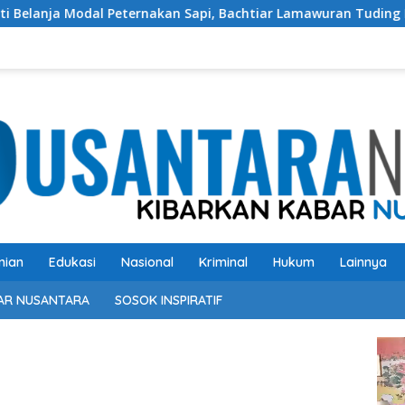
nakan Sapi, Bachtiar Lamawuran Tuding Pemda Flotim Lakukan 
nian
Edukasi
Nasional
Kriminal
Hukum
Lainnya
AR NUSANTARA
SOSOK INSPIRATIF
Pem
Vide