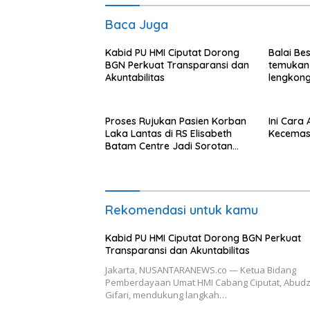
Baca Juga
Kabid PU HMI Ciputat Dorong
Balai Be
BGN Perkuat Transparansi dan
temukan
Akuntabilitas
lengkong
Langkat
Proses Rujukan Pasien Korban
Ini Cara
Laka Lantas di RS Elisabeth
Kecemas
Batam Centre Jadi Sorotan
Publik
Rekomendasi untuk kamu
Kabid PU HMI Ciputat Dorong BGN Perkuat
Transparansi dan Akuntabilitas
Jakarta, NUSANTARANEWS.co — Ketua Bidang
Pemberdayaan Umat HMI Cabang Ciputat, Abudz
Gifari, mendukung langkah…