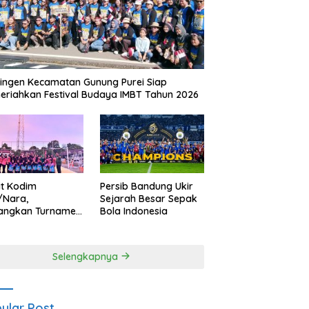
ingen Kecamatan Gunung Purei Siap
riahkan Festival Budaya IMBT Tahun 2026
it Kodim
Persib Bandung Ukir
/Nara,
Sejarah Besar Sepak
angkan Turnamen
Bola Indonesia
 Putri HUT
yangkara ke-80
es Nagan Raya
Selengkapnya
ular Post