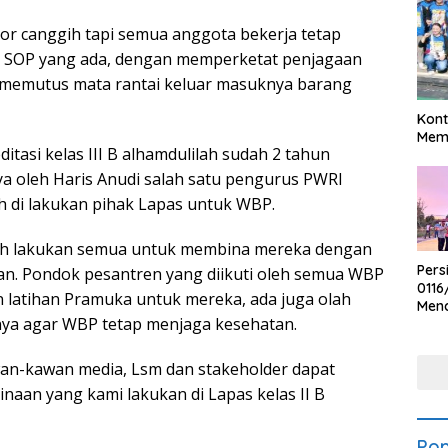
ctor canggih tapi semua anggota bekerja tetap
 SOP yang ada, dengan memperketat penjagaan
at memutus mata rantai keluar masuknya barang
Kont
Meme
itasi kelas III B alhamdulilah sudah 2 tahun
anya oleh Haris Anudi salah satu pengurus PWRI
 di lakukan pihak Lapas untuk WBP.
dah lakukan semua untuk membina mereka dengan
Pers
n. Pondok pesantren yang diikuti oleh semua WBP
0116
 latihan Pramuka untuk mereka, ada juga olah
Men
enya agar WBP tetap menjaga kesehatan.
Voli
Bha
Polr
n-kawan media, Lsm dan stakeholder dapat
naan yang kami lakukan di Lapas kelas II B
Pop