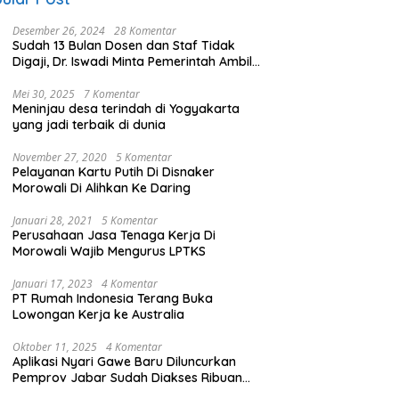
Desember 26, 2024
28 Komentar
Sudah 13 Bulan Dosen dan Staf Tidak
Digaji, Dr. Iswadi Minta Pemerintah Ambil
Alih UMT
Mei 30, 2025
7 Komentar
Meninjau desa terindah di Yogyakarta
yang jadi terbaik di dunia
November 27, 2020
5 Komentar
Pelayanan Kartu Putih Di Disnaker
Morowali Di Alihkan Ke Daring
Januari 28, 2021
5 Komentar
Perusahaan Jasa Tenaga Kerja Di
Morowali Wajib Mengurus LPTKS
Januari 17, 2023
4 Komentar
PT Rumah Indonesia Terang Buka
Lowongan Kerja ke Australia
Oktober 11, 2025
4 Komentar
Aplikasi Nyari Gawe Baru Diluncurkan
Pemprov Jabar Sudah Diakses Ribuan
Pencari Kerja