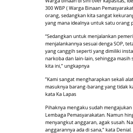
Warga binaan di sini over kapasitas, id
300 WBP ( Warga Binaan Pemasyarakata
orang, sedangkan kita sangat kekuranga
yang mana idealnya untuk satu orang 
“Sedangkan untuk menjalankan pemer
menjalankannya sesuai denga SOP, teta
yang canggih seperti yang dimiliki instan
narkoba dan lain-lain, sehingga masih 
kita ini,” ungkapnya
”Kami sangat mengharapkan sekali alat
masuknya barang-barang yang tidak kam
kata Ka Lapas
Pihaknya mengaku sudah mengajukan pe
Lembaga Pemasyarakatan. Namun hingga
menyangkut anggaran, agak susah. Nan
anggarannya ada di sana,” kata Denial.