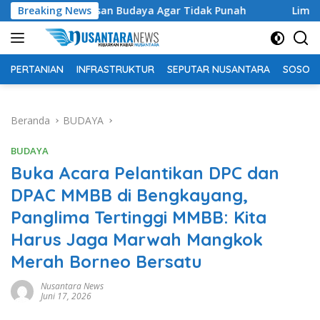
Langsung
a Warisan Budaya Agar Tidak Punah
Breaking News
Limen AK Lingai Toko
ke
konten
PERTANIAN
INFRASTRUKTUR
SEPUTAR NUSANTARA
SOSOK 
Beranda
BUDAYA
BUDAYA
Buka Acara Pelantikan DPC dan
DPAC MMBB di Bengkayang,
Panglima Tertinggi MMBB: Kita
Harus Jaga Marwah Mangkok
Merah Borneo Bersatu
Nusantara News
Juni 17, 2026