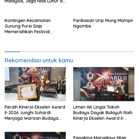
Malaysia, Jaga Nilai Luhur di
Tengah Arus Globalisasi
Kontingen Kecamatan
Paribasan Urip Mung Mampir
Gunung Purei Siap
Ngombe
Memeriahkan Festival
Budaya IMBT Tahun 2026
Rekomendasi untuk kamu
Peraih Kinerja Ekselen Award
Limen AK Lingai Tokoh
II-2026 Junghi Suhardi:
Budaya Dayak Bidayuh Raih
Menjaga Warisan Budaya
Kinerja Ekselen Award II-
Agar Tidak Punah
2026
Panglima Marselinus Mian