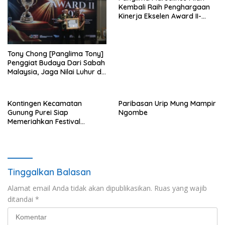
Kembali Raih Penghargaan
Kinerja Ekselen Award II-
2026
Tony Chong [Panglima Tony]
Penggiat Budaya Dari Sabah
Malaysia, Jaga Nilai Luhur di
Tengah Arus Globalisasi
Kontingen Kecamatan
Paribasan Urip Mung Mampir
Gunung Purei Siap
Ngombe
Memeriahkan Festival
Budaya IMBT Tahun 2026
Tinggalkan Balasan
Alamat email Anda tidak akan dipublikasikan.
Ruas yang wajib
ditandai
*