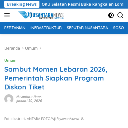
Langsung
Bupati OKU Selatan Resmi Buka Rangkaian Lomba Peringatan
Breaking News
ke
konten
PERTANIAN
INFRASTRUKTUR
SEPUTAR NUSANTARA
SOSOK 
Beranda
Umum
Umum
Sambut Momen Lebaran 2026,
Pemerintah Siapkan Program
Diskon Tiket
Nusantara News
Januari 30, 2026
Foto ilustrasi. ANTARA FOTO/Aji Styawan/aww/18.