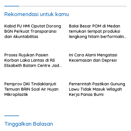
Rekomendasi untuk kamu
Kabid PU HMI Ciputat Dorong
Balai Besar POM di Medan
BGN Perkuat Transparansi
temukan tempat produksi
dan Akuntabilitas
lengkong hitam berformalin
di Langkat
Proses Rujukan Pasien
Ini Cara Alami Mengatasi
Korban Laka Lantas di RS
Kecemasan dan Depresi
Elisabeth Batam Centre Jadi
Sorotan Publik
Pemprov DKI Tindaklanjuti
Pemerintah Pastikan Gunung
Temuan BRIN Soal Air Hujan
Lawu Tidak Masuk Wilayah
Mikroplastik
Kerja Panas Bumi
Tinggalkan Balasan