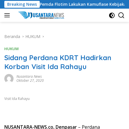
Langsung
n Tuding Pemda Flotim Lakukan Kamuflase Kebijakan Politik An
Breaking News
ke
konten
Beranda
HUKUM
HUKUM
Sidang Perdana KDRT Hadirkan
Korban Visit Ida Rahayu
Nusantara News
Oktober 27, 2020
Visit Ida Rahayu
NUSANTARA-NEWS.co, Denpasar
– Perdana