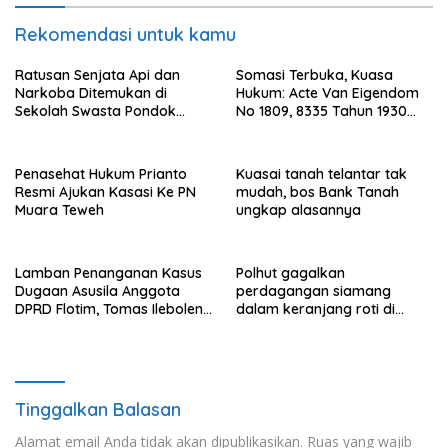
Rekomendasi untuk kamu
Ratusan Senjata Api dan
Somasi Terbuka, Kuasa
Narkoba Ditemukan di
Hukum: Acte Van Eigendom
Sekolah Swasta Pondok
No 1809, 8335 Tahun 1930
Pinang Jaksel, DPR: Harus
Bukti Kepemilikan dan
Diusut Tuntas
Penguasaan Tanah Milik
Saamah
Penasehat Hukum Prianto
Kuasai tanah telantar tak
Resmi Ajukan Kasasi Ke PN
mudah, bos Bank Tanah
Muara Teweh
ungkap alasannya
Lamban Penanganan Kasus
Polhut gagalkan
Dugaan Asusila Anggota
perdagangan siamang
DPRD Flotim, Tomas Ileboleng
dalam keranjang roti di
Pertanyakan Kinerja Dewan
Binjai, 1 dibekuk
Pimpinan Daerah PDIP NTT
Tinggalkan Balasan
Alamat email Anda tidak akan dipublikasikan.
Ruas yang wajib