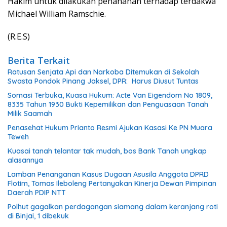
Hakim untuk dilakukan penahanan terhadap terdakwa
Michael William Ramschie.
(R.E.S)
Berita Terkait
Ratusan Senjata Api dan Narkoba Ditemukan di Sekolah
Swasta Pondok Pinang Jaksel, DPR: Harus Diusut Tuntas
Somasi Terbuka, Kuasa Hukum: Acte Van Eigendom No 1809,
8335 Tahun 1930 Bukti Kepemilikan dan Penguasaan Tanah
Milik Saamah
Penasehat Hukum Prianto Resmi Ajukan Kasasi Ke PN Muara
Teweh
Kuasai tanah telantar tak mudah, bos Bank Tanah ungkap
alasannya
Lamban Penanganan Kasus Dugaan Asusila Anggota DPRD
Flotim, Tomas Ileboleng Pertanyakan Kinerja Dewan Pimpinan
Daerah PDIP NTT
Polhut gagalkan perdagangan siamang dalam keranjang roti
di Binjai, 1 dibekuk