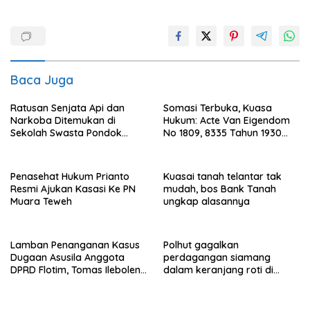
Baca Juga
Ratusan Senjata Api dan
Somasi Terbuka, Kuasa
Narkoba Ditemukan di
Hukum: Acte Van Eigendom
Sekolah Swasta Pondok
No 1809, 8335 Tahun 1930
Pinang Jaksel, DPR: Harus
Bukti Kepemilikan dan
Diusut Tuntas
Penguasaan Tanah Milik
Saamah
Penasehat Hukum Prianto
Kuasai tanah telantar tak
Resmi Ajukan Kasasi Ke PN
mudah, bos Bank Tanah
Muara Teweh
ungkap alasannya
Lamban Penanganan Kasus
Polhut gagalkan
Dugaan Asusila Anggota
perdagangan siamang
DPRD Flotim, Tomas Ileboleng
dalam keranjang roti di
Pertanyakan Kinerja Dewan
Binjai, 1 dibekuk
Pimpinan Daerah PDIP NTT