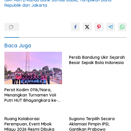
GIAT Run D’Ranau Bank Sumsel Babel, Tampilkan Band
Republik dari Jakarta
Baca Juga
Persib Bandung Ukir Sejarah
Besar Sepak Bola Indonesia
Persit Kodim 0116/Nara,
Menangkan Turnamen Voli
Putri HUT Bhayangkara ke-
80 Polres Nagan Raya
Ruang Kolaborasi
Sugiono Terpilih Secara
Perempuan, Event Mbok
Aklamasi Pimpin IPSI,
Mlayu 2026 Resmi Dibuka
Gantikan Prabowo