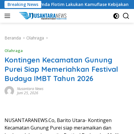
Langsung
ing Pemda Flotim Lakukan Kamuflase Kebijakan Politik Anggara
Breaking News
ke
konten
Beranda
Olahraga
Olahraga
Kontingen Kecamatan Gunung
Purei Siap Memeriahkan Festival
Budaya IMBT Tahun 2026
Nusantara News
Juni 25, 2026
NUSANTARANEWS.Co, Barito Utara- Kontingen
Kecamatan Gunung Purei siap meramaikan dan