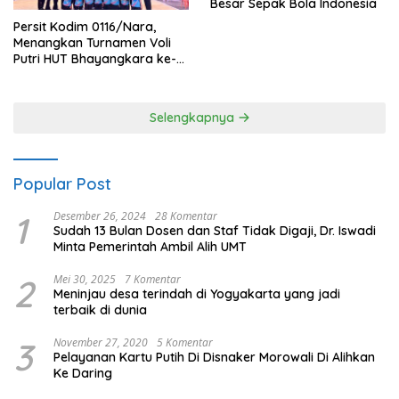
Besar Sepak Bola Indonesia
Persit Kodim 0116/Nara,
Menangkan Turnamen Voli
Putri HUT Bhayangkara ke-
80 Polres Nagan Raya
Selengkapnya
Popular Post
1
Desember 26, 2024
28 Komentar
Sudah 13 Bulan Dosen dan Staf Tidak Digaji, Dr. Iswadi
Minta Pemerintah Ambil Alih UMT
2
Mei 30, 2025
7 Komentar
Meninjau desa terindah di Yogyakarta yang jadi
terbaik di dunia
3
November 27, 2020
5 Komentar
Pelayanan Kartu Putih Di Disnaker Morowali Di Alihkan
Ke Daring