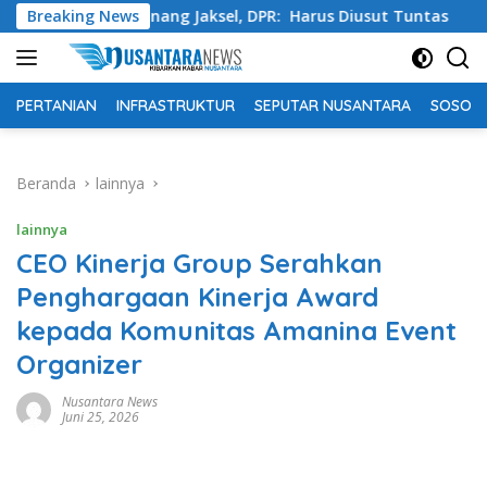
Langsung
a Pondok Pinang Jaksel, DPR: Harus Diusut Tuntas
Breaking News
Tin
ke
konten
PERTANIAN
INFRASTRUKTUR
SEPUTAR NUSANTARA
SOSOK 
Beranda
lainnya
lainnya
CEO Kinerja Group Serahkan
Penghargaan Kinerja Award
kepada Komunitas Amanina Event
Organizer
Nusantara News
Juni 25, 2026