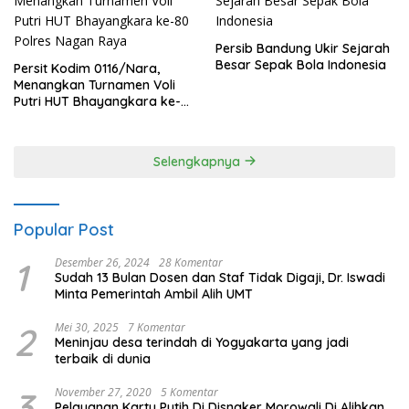
Persib Bandung Ukir Sejarah
Besar Sepak Bola Indonesia
Persit Kodim 0116/Nara,
Menangkan Turnamen Voli
Putri HUT Bhayangkara ke-
80 Polres Nagan Raya
Selengkapnya
Popular Post
1
Desember 26, 2024
28 Komentar
Sudah 13 Bulan Dosen dan Staf Tidak Digaji, Dr. Iswadi
Minta Pemerintah Ambil Alih UMT
2
Mei 30, 2025
7 Komentar
Meninjau desa terindah di Yogyakarta yang jadi
terbaik di dunia
3
November 27, 2020
5 Komentar
Pelayanan Kartu Putih Di Disnaker Morowali Di Alihkan