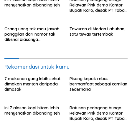
menyehatkan dibanding teh
Relawan Pink demo Kantor
Bupati Karo, desak PT Toba
Hasfarm hentikan penjualan
ke pasar lokal
Orang yang tak mau jawab
Tawuran di Medan Labuhan,
panggilan dari nomor tak
satu tewas tertembak
dikenal biasanya
menunjukkan perilaku ini
Rekomendasi untuk kamu
7 makanan yang lebih sehat
Pisang kepok rebus
dimakan mentah daripada
bermanfaat sebagai camilan
dimasak
sederhana
Ini 7 alasan kopi hitam lebih
Ratusan pedagang bunga
menyehatkan dibanding teh
Relawan Pink demo Kantor
Bupati Karo, desak PT Toba
Hasfarm hentikan penjualan
ke pasar lokal