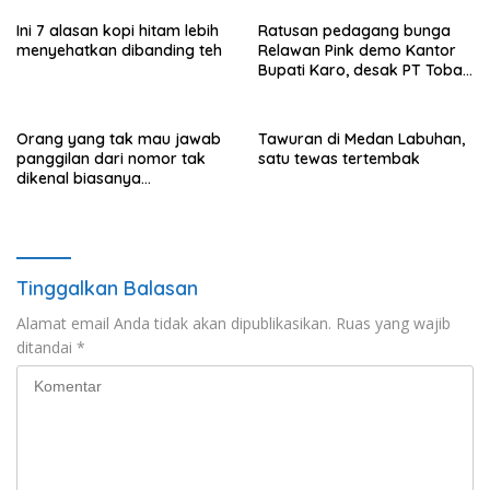
Ini 7 alasan kopi hitam lebih
Ratusan pedagang bunga
menyehatkan dibanding teh
Relawan Pink demo Kantor
Bupati Karo, desak PT Toba
Hasfarm hentikan penjualan
ke pasar lokal
Orang yang tak mau jawab
Tawuran di Medan Labuhan,
panggilan dari nomor tak
satu tewas tertembak
dikenal biasanya
menunjukkan perilaku ini
Tinggalkan Balasan
Alamat email Anda tidak akan dipublikasikan.
Ruas yang wajib
ditandai
*