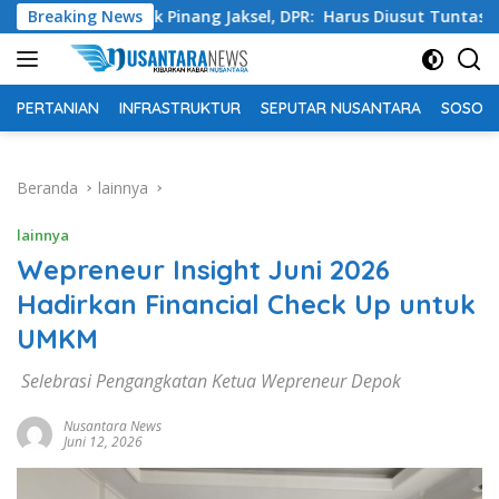
Langsung
 Pondok Pinang Jaksel, DPR: Harus Diusut Tuntas
Breaking News
Ting
ke
konten
PERTANIAN
INFRASTRUKTUR
SEPUTAR NUSANTARA
SOSOK 
Beranda
lainnya
lainnya
Wepreneur Insight Juni 2026
Hadirkan Financial Check Up untuk
UMKM
Selebrasi Pengangkatan Ketua Wepreneur Depok
Nusantara News
Juni 12, 2026