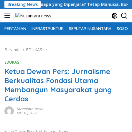
Langsung
m, Siapa yang Dipenjara? Tetap Manusia, Bukan Mesin!
Breaking News
ke
konten
PERTANIAN
INFRASTRUKTUR
SEPUTAR NUSANTARA
SOSOK 
Beranda
EDUKASI
EDUKASI
Ketua Dewan Pers: Jurnalisme
Berkualitas Fondasi Utama
Membangun Masyarakat yang
Cerdas
Nusantara News
Mei 10, 2026
Ketua Dewan Pers Prof. Komarudin Hidayat