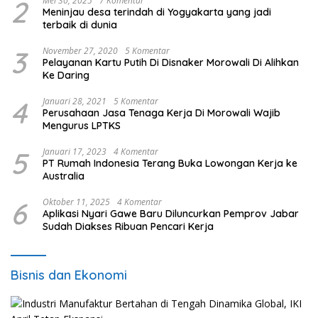
2
Mei 30, 2025
7 Komentar
Meninjau desa terindah di Yogyakarta yang jadi
terbaik di dunia
3
November 27, 2020
5 Komentar
Pelayanan Kartu Putih Di Disnaker Morowali Di Alihkan
Ke Daring
4
Januari 28, 2021
5 Komentar
Perusahaan Jasa Tenaga Kerja Di Morowali Wajib
Mengurus LPTKS
5
Januari 17, 2023
4 Komentar
PT Rumah Indonesia Terang Buka Lowongan Kerja ke
Australia
6
Oktober 11, 2025
4 Komentar
Aplikasi Nyari Gawe Baru Diluncurkan Pemprov Jabar
Sudah Diakses Ribuan Pencari Kerja
Bisnis dan Ekonomi