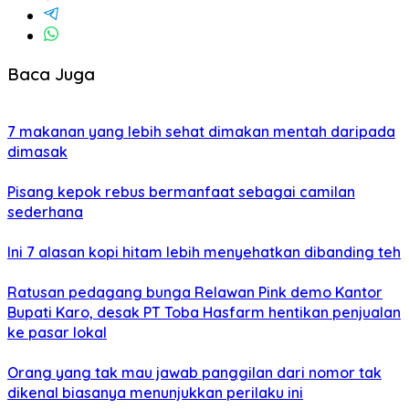
Baca Juga
7 makanan yang lebih sehat dimakan mentah daripada
dimasak
Pisang kepok rebus bermanfaat sebagai camilan
sederhana
Ini 7 alasan kopi hitam lebih menyehatkan dibanding teh
Ratusan pedagang bunga Relawan Pink demo Kantor
Bupati Karo, desak PT Toba Hasfarm hentikan penjualan
ke pasar lokal
Orang yang tak mau jawab panggilan dari nomor tak
dikenal biasanya menunjukkan perilaku ini