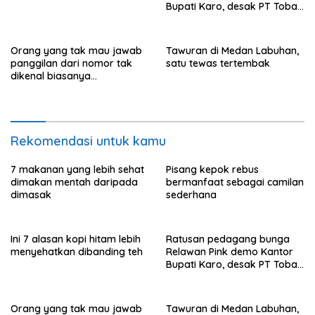
Bupati Karo, desak PT Toba
Hasfarm hentikan penjualan
ke pasar lokal
Orang yang tak mau jawab
Tawuran di Medan Labuhan,
panggilan dari nomor tak
satu tewas tertembak
dikenal biasanya
menunjukkan perilaku ini
Rekomendasi untuk kamu
7 makanan yang lebih sehat
Pisang kepok rebus
dimakan mentah daripada
bermanfaat sebagai camilan
dimasak
sederhana
Ini 7 alasan kopi hitam lebih
Ratusan pedagang bunga
menyehatkan dibanding teh
Relawan Pink demo Kantor
Bupati Karo, desak PT Toba
Hasfarm hentikan penjualan
ke pasar lokal
Orang yang tak mau jawab
Tawuran di Medan Labuhan,