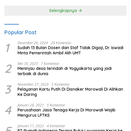
Selengkapnya
Popular Post
1
Desember 26, 2024
28 Komentar
Sudah 13 Bulan Dosen dan Staf Tidak Digaji, Dr. Iswadi
Minta Pemerintah Ambil Alih UMT
2
Mei 30, 2025
7 Komentar
Meninjau desa terindah di Yogyakarta yang jadi
terbaik di dunia
3
November 27, 2020
5 Komentar
Pelayanan Kartu Putih Di Disnaker Morowali Di Alihkan
Ke Daring
4
Januari 28, 2021
5 Komentar
Perusahaan Jasa Tenaga Kerja Di Morowali Wajib
Mengurus LPTKS
5
Januari 17, 2023
4 Komentar
PT Rumah Indonesia Terang Buka Lowongan Kerja ke