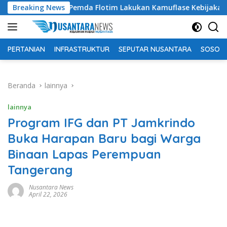
Langsung
uding Pemda Flotim Lakukan Kamuflase Kebijakan Politik Angga
Breaking News
ke
konten
PERTANIAN
INFRASTRUKTUR
SEPUTAR NUSANTARA
SOSOK 
Beranda
lainnya
lainnya
Program IFG dan PT Jamkrindo
Buka Harapan Baru bagi Warga
Binaan Lapas Perempuan
Tangerang
Nusantara News
April 22, 2026