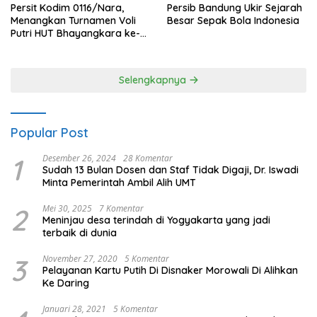
Persit Kodim 0116/Nara,
Persib Bandung Ukir Sejarah
Menangkan Turnamen Voli
Besar Sepak Bola Indonesia
Putri HUT Bhayangkara ke-
80 Polres Nagan Raya
Selengkapnya
Popular Post
1
Desember 26, 2024
28 Komentar
Sudah 13 Bulan Dosen dan Staf Tidak Digaji, Dr. Iswadi
Minta Pemerintah Ambil Alih UMT
2
Mei 30, 2025
7 Komentar
Meninjau desa terindah di Yogyakarta yang jadi
terbaik di dunia
3
November 27, 2020
5 Komentar
Pelayanan Kartu Putih Di Disnaker Morowali Di Alihkan
Ke Daring
Januari 28, 2021
5 Komentar