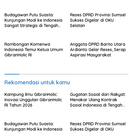
Badai Korupsi
Budayawan Putu Suasta:
Reses DPRD Provinsi Sumsel
Kunjungan Modi ke Indonesia
Sukses Digelar di OKU
Sangat Strategis di Tengah
Selatan
Dinamika Global
Rombongan Komenwa
Anggota DPRD Barito Utara
Indonesia Temui Ketua Umum
Ardianto Gelar Reses, Serap
GibranHolic RI
Aspirasi Masyarakat
Rekomendasi untuk kamu
Kampung Ilmu GibranHolic:
Gugatan Sosial dari Rakyat:
Inovasi Unggulan GibranHolic
Menakar Ulang Kontrak
RI Tahun 2026
Sosial Indonesia di Tengah
Badai Korupsi
Budayawan Putu Suasta:
Reses DPRD Provinsi Sumsel
Kunjungan Modi ke Indonesia
Sukses Digelar di OKU