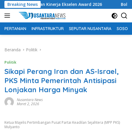
Langsung
argaan Kinerja Ekselen Award 2026
Breaking News
Bolehkah mencabu
ke
konten
PERTANIAN
INFRASTRUKTUR
SEPUTAR NUSANTARA
SOSOK 
Beranda
Politik
Politik
Sikapi Perang Iran dan AS-Israel,
PKS Minta Pemerintah Antisipasi
Lonjakan Harga Minyak
Nusantara News
Maret 2, 2026
Ketua Majelis Pertimbangan Pusat Partai Keadilan Sejahtera (MPP PKS)
Mulyanto