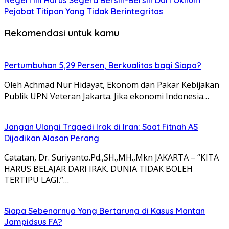
Negeri Ini Harus Segera Bersih-Bersih Dari Oknum
Pejabat Titipan Yang Tidak Berintegritas
Rekomendasi untuk kamu
Pertumbuhan 5,29 Persen, Berkualitas bagi Siapa?
Oleh Achmad Nur Hidayat, Ekonom dan Pakar Kebijakan
Publik UPN Veteran Jakarta. Jika ekonomi Indonesia…
Jangan Ulangi Tragedi Irak di Iran: Saat Fitnah AS
Dijadikan Alasan Perang
Catatan, Dr. Suriyanto.Pd.,SH.,MH.,Mkn JAKARTA – “KITA
HARUS BELAJAR DARI IRAK. DUNIA TIDAK BOLEH
TERTIPU LAGI.”…
Siapa Sebenarnya Yang Bertarung di Kasus Mantan
Jampidsus FA?