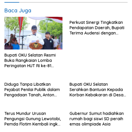
Baca Juga
Perkuat Sinergi Tingkatkan
Pendapatan Daerah, Bupati
Terima Audensi dengan
Samsat
Bupati OKU Selatan Resmi
Buka Rangkaian Lomba
Peringatan HUT RI ke-81
Tahun 2026
Diduga Tanpa Libatkan
Bupati OKU Selatan
Pejabat Penilai Publik dalam
Serahkan Bantuan Kepada
Pengadaan Tanah, Anton
Korban Kebakaran di Desa
Bulet Rebon Desak Kejati
Nagar Agung Buay Runjung
NTT Periksa Bupati Flotim
Terus Mundur Urusan
Gubernur Sumut hadiahkan
Pengungsi Gunung Lewotobi,
rumah bagi siswi SD peraih
Pemda Flotim Kembali ingkar
emas olimpiade Asia
dan Abaikan Pembayaran