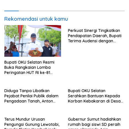
Tanah Akses Jalan ke
Huntap Kuhe.
Rekomendasi untuk kamu
Perkuat Sinergi Tingkatkan
Pendapatan Daerah, Bupati
Terima Audensi dengan
Samsat
Bupati OKU Selatan Resmi
Buka Rangkaian Lomba
Peringatan HUT RI ke-81
Tahun 2026
Diduga Tanpa Libatkan
Bupati OKU Selatan
Pejabat Penilai Publik dalam
Serahkan Bantuan Kepada
Pengadaan Tanah, Anton
Korban Kebakaran di Desa
Bulet Rebon Desak Kejati
Nagar Agung Buay Runjung
NTT Periksa Bupati Flotim
Terus Mundur Urusan
Gubernur Sumut hadiahkan
Pengungsi Gunung Lewotobi,
rumah bagi siswi SD peraih