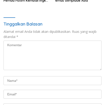
Pemda Flotim Kembali ingkar
emas olimpiade Asia
dan Abaikan Pembayaran
Tanah Akses Jalan ke
Huntap Kuhe.
Tinggalkan Balasan
Alamat email Anda tidak akan dipublikasikan.
Ruas yang wajib
ditandai
*