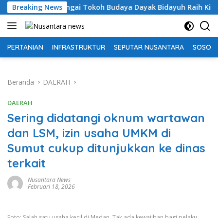
Langsung
Lingai Tokoh Budaya Dayak Bidayuh Raih Kinerja Ekselen Award 
Breaking News
ke
konten
PERTANIAN
INFRASTRUKTUR
SEPUTAR NUSANTARA
SOSOK 
Beranda
DAERAH
DAERAH
Sering didatangi oknum wartawan
dan LSM, izin usaha UMKM di
Sumut cukup ditunjukkan ke dinas
terkait
Nusantara News
Februari 18, 2026
Foto: Salah satu usaha kecil di Medan. Tak ada kewajiban bagi pelaku