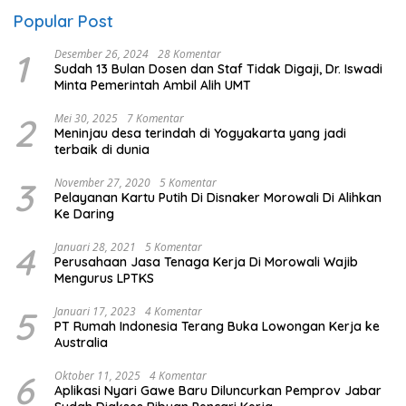
Popular Post
1
Desember 26, 2024
28 Komentar
Sudah 13 Bulan Dosen dan Staf Tidak Digaji, Dr. Iswadi
Minta Pemerintah Ambil Alih UMT
2
Mei 30, 2025
7 Komentar
Meninjau desa terindah di Yogyakarta yang jadi
terbaik di dunia
3
November 27, 2020
5 Komentar
Pelayanan Kartu Putih Di Disnaker Morowali Di Alihkan
Ke Daring
4
Januari 28, 2021
5 Komentar
Perusahaan Jasa Tenaga Kerja Di Morowali Wajib
Mengurus LPTKS
5
Januari 17, 2023
4 Komentar
PT Rumah Indonesia Terang Buka Lowongan Kerja ke
Australia
6
Oktober 11, 2025
4 Komentar
Aplikasi Nyari Gawe Baru Diluncurkan Pemprov Jabar