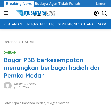
Langsung
arisan Budaya Agar Tidak Punah
Breaking News
Limen AK Lingai Tokoh 
ke
konten
PERTANIAN
INFRASTRUKTUR
SEPUTAR NUSANTARA
SOSOK 
Beranda
DAERAH
DAERAH
Bayar PBB berkesempatan
menangkan berbagai hadiah dari
Pemko Medan
Nusantara News
Juli 1, 2026
Foto: Kepala Bapenda Medan, M Agha Novrian.