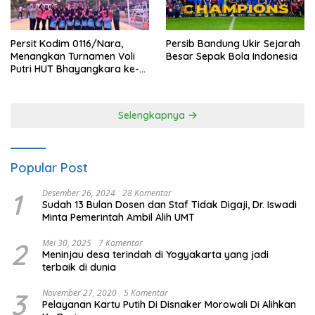
Persit Kodim 0116/Nara,
Persib Bandung Ukir Sejarah
Menangkan Turnamen Voli
Besar Sepak Bola Indonesia
Putri HUT Bhayangkara ke-
80 Polres Nagan Raya
Selengkapnya
Popular Post
1
Desember 26, 2024
28 Komentar
Sudah 13 Bulan Dosen dan Staf Tidak Digaji, Dr. Iswadi
Minta Pemerintah Ambil Alih UMT
2
Mei 30, 2025
7 Komentar
Meninjau desa terindah di Yogyakarta yang jadi
terbaik di dunia
3
November 27, 2020
5 Komentar
Pelayanan Kartu Putih Di Disnaker Morowali Di Alihkan