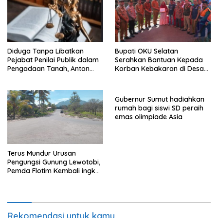
Diduga Tanpa Libatkan
Bupati OKU Selatan
Pejabat Penilai Publik dalam
Serahkan Bantuan Kepada
Pengadaan Tanah, Anton
Korban Kebakaran di Desa
Bulet Rebon Desak Kejati
Nagar Agung Buay Runjung
NTT Periksa Bupati Flotim
Gubernur Sumut hadiahkan
rumah bagi siswi SD peraih
emas olimpiade Asia
Terus Mundur Urusan
Pengungsi Gunung Lewotobi,
Pemda Flotim Kembali ingkar
dan Abaikan Pembayaran
Tanah Akses Jalan ke
Huntap Kuhe.
Rekomendasi untuk kamu