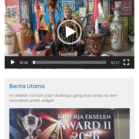
Video
00:00
02:17
Berita Utama
Ini adalah contoh judul deskripsi yang bisa anda isi dan
sesuaikan pada widget