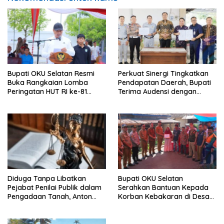
Bupati OKU Selatan Resmi
Perkuat Sinergi Tingkatkan
Buka Rangkaian Lomba
Pendapatan Daerah, Bupati
Peringatan HUT RI ke-81
Terima Audensi dengan
Tahun 2026
Samsat
Diduga Tanpa Libatkan
Bupati OKU Selatan
Pejabat Penilai Publik dalam
Serahkan Bantuan Kepada
Pengadaan Tanah, Anton
Korban Kebakaran di Desa
Bulet Rebon Desak Kejati
Nagar Agung Buay Runjung
NTT Periksa Bupati Flotim