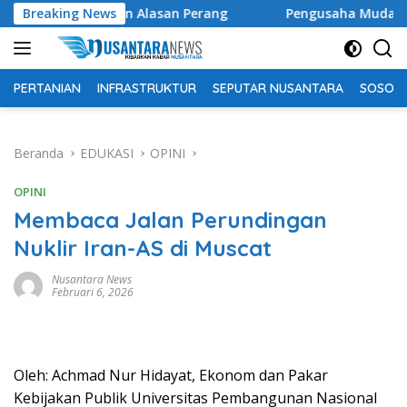
Langsung
jadikan Alasan Perang
Breaking News
Pengusaha Muda Muhammad Riski 
ke
konten
PERTANIAN
INFRASTRUKTUR
SEPUTAR NUSANTARA
SOSOK 
Beranda
EDUKASI
OPINI
OPINI
Membaca Jalan Perundingan
Nuklir Iran-AS di Muscat
Nusantara News
Februari 6, 2026
Oleh: Achmad Nur Hidayat, Ekonom dan Pakar
Kebijakan Publik Universitas Pembangunan Nasional