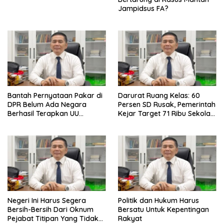
Jampidsus FA?
Bantah Pernyataan Pakar di
Darurat Ruang Kelas: 60
DPR Belum Ada Negara
Persen SD Rusak, Pemerintah
Berhasil Terapkan UU
Kejar Target 71 Ribu Sekolah
Perampasan Aset, di Negara
Diperbaiki di Tahun 2026
Luar Berhasil, Pakar Tidak
Baca
Negeri Ini Harus Segera
Politik dan Hukum Harus
Bersih-Bersih Dari Oknum
Bersatu Untuk Kepentingan
Pejabat Titipan Yang Tidak
Rakyat