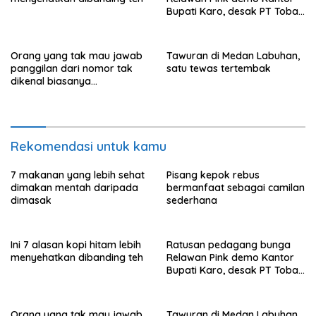
Bupati Karo, desak PT Toba
Hasfarm hentikan penjualan
ke pasar lokal
Orang yang tak mau jawab
Tawuran di Medan Labuhan,
panggilan dari nomor tak
satu tewas tertembak
dikenal biasanya
menunjukkan perilaku ini
Rekomendasi untuk kamu
7 makanan yang lebih sehat
Pisang kepok rebus
dimakan mentah daripada
bermanfaat sebagai camilan
dimasak
sederhana
Ini 7 alasan kopi hitam lebih
Ratusan pedagang bunga
menyehatkan dibanding teh
Relawan Pink demo Kantor
Bupati Karo, desak PT Toba
Hasfarm hentikan penjualan
ke pasar lokal
Orang yang tak mau jawab
Tawuran di Medan Labuhan,