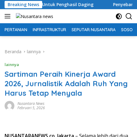
Langsung
i Untuk Penghasil Daging
Breaking News
Penyebar Konten Hoax Tentan
ke
konten
PERTANIAN
INFRASTRUKTUR
SEPUTAR NUSANTARA
SOSOK 
Beranda
lainnya
lainnya
Sartiman Peraih Kinerja Award
2026, Jurnalistik Adalah Ruh Yang
Harus Tetap Menyala
Nusantara News
Februari 5, 2026
NUSANTARANEWS.co, Jakarta
– Selama lebih dari dua