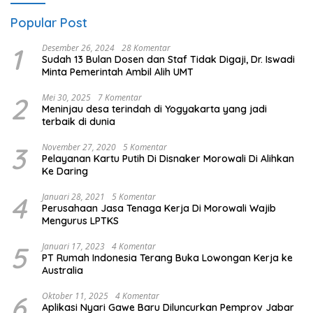
Popular Post
1
Desember 26, 2024
28 Komentar
Sudah 13 Bulan Dosen dan Staf Tidak Digaji, Dr. Iswadi
Minta Pemerintah Ambil Alih UMT
2
Mei 30, 2025
7 Komentar
Meninjau desa terindah di Yogyakarta yang jadi
terbaik di dunia
3
November 27, 2020
5 Komentar
Pelayanan Kartu Putih Di Disnaker Morowali Di Alihkan
Ke Daring
4
Januari 28, 2021
5 Komentar
Perusahaan Jasa Tenaga Kerja Di Morowali Wajib
Mengurus LPTKS
5
Januari 17, 2023
4 Komentar
PT Rumah Indonesia Terang Buka Lowongan Kerja ke
Australia
6
Oktober 11, 2025
4 Komentar
Aplikasi Nyari Gawe Baru Diluncurkan Pemprov Jabar