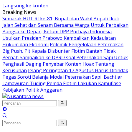
Langsung ke konten
Breaking News
Semarak HUT RI ke-81, Bupati dan Wakil Bupati Ikuti
Jalan Sehat dan Senam Bersama Warga
Untuk Perbaikan
Bangsa ke Depan, Ketum DPP Purbaya Indonesia
Usulkan Presiden Prabowo Kembalikan Kedaulatan
Hukum dan Ekonomi
Polemik Pengelolaan Peternakan
Big Push, Plt Kepala Disbunter Flotim Bantah Tidak
Pernah Sampaikan ke DPRD soal Peternakan Sapi Untuk
Penghasil Daging
Penyebar Konten Hoax Tentang
Kerusuhan Jelang Peringatan 17 Agustus Harus Ditindak
Tegas
Soroti Belanja Modal Peternakan Sapi, Bachtiar
Lamawuran Tuding Pemda Flotim Lakukan Kamuflase
Kebijakan Politik Anggaran