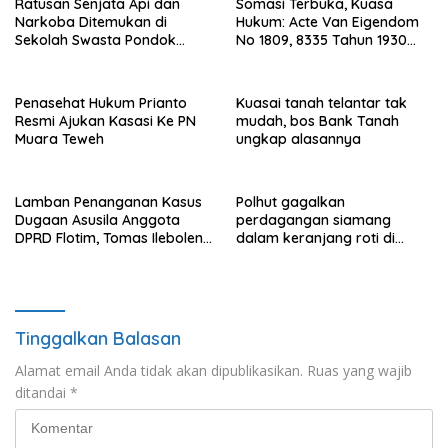
Ratusan Senjata Api dan
Somasi Terbuka, Kuasa
Narkoba Ditemukan di
Hukum: Acte Van Eigendom
Sekolah Swasta Pondok
No 1809, 8335 Tahun 1930
Pinang Jaksel, DPR: Harus
Bukti Kepemilikan dan
Diusut Tuntas
Penguasaan Tanah Milik
Saamah
Penasehat Hukum Prianto
Kuasai tanah telantar tak
Resmi Ajukan Kasasi Ke PN
mudah, bos Bank Tanah
Muara Teweh
ungkap alasannya
Lamban Penanganan Kasus
Polhut gagalkan
Dugaan Asusila Anggota
perdagangan siamang
DPRD Flotim, Tomas Ileboleng
dalam keranjang roti di
Pertanyakan Kinerja Dewan
Binjai, 1 dibekuk
Pimpinan Daerah PDIP NTT
Tinggalkan Balasan
Alamat email Anda tidak akan dipublikasikan.
Ruas yang wajib
ditandai
*