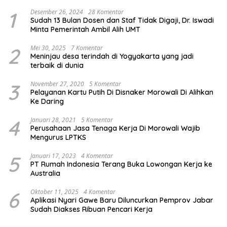
1
Desember 26, 2024
28 Komentar
Sudah 13 Bulan Dosen dan Staf Tidak Digaji, Dr. Iswadi
Minta Pemerintah Ambil Alih UMT
2
Mei 30, 2025
7 Komentar
Meninjau desa terindah di Yogyakarta yang jadi
terbaik di dunia
3
November 27, 2020
5 Komentar
Pelayanan Kartu Putih Di Disnaker Morowali Di Alihkan
Ke Daring
4
Januari 28, 2021
5 Komentar
Perusahaan Jasa Tenaga Kerja Di Morowali Wajib
Mengurus LPTKS
5
Januari 17, 2023
4 Komentar
PT Rumah Indonesia Terang Buka Lowongan Kerja ke
Australia
6
Oktober 11, 2025
4 Komentar
Aplikasi Nyari Gawe Baru Diluncurkan Pemprov Jabar
Sudah Diakses Ribuan Pencari Kerja