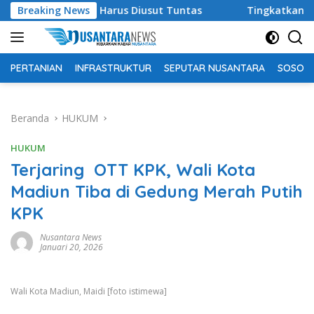
Langsung
sel, DPR: Harus Diusut Tuntas
Breaking News
Tingkatkan Kualitas Pe
ke
konten
PERTANIAN
INFRASTRUKTUR
SEPUTAR NUSANTARA
SOSOK 
Beranda
HUKUM
HUKUM
Terjaring OTT KPK, Wali Kota
Madiun Tiba di Gedung Merah Putih
KPK
Nusantara News
Januari 20, 2026
Wali Kota Madiun, Maidi [foto istimewa]