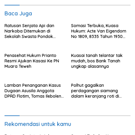
Baca Juga
Ratusan Senjata Api dan
Somasi Terbuka, Kuasa
Narkoba Ditemukan di
Hukum: Acte Van Eigendom
Sekolah Swasta Pondok
No 1809, 8335 Tahun 1930
Pinang Jaksel, DPR: Harus
Bukti Kepemilikan dan
Diusut Tuntas
Penguasaan Tanah Milik
Saamah
Penasehat Hukum Prianto
Kuasai tanah telantar tak
Resmi Ajukan Kasasi Ke PN
mudah, bos Bank Tanah
Muara Teweh
ungkap alasannya
Lamban Penanganan Kasus
Polhut gagalkan
Dugaan Asusila Anggota
perdagangan siamang
DPRD Flotim, Tomas Ileboleng
dalam keranjang roti di
Pertanyakan Kinerja Dewan
Binjai, 1 dibekuk
Pimpinan Daerah PDIP NTT
Rekomendasi untuk kamu