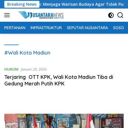
Langsung
026 Junghi Suhardi: Menjaga Warisan Budaya Agar Tidak Punah
Breaking News
ke
konten
PERTANIAN
INFRASTRUKTUR
SEPUTAR NUSANTARA
SOSOK 
#Wali Kota Madiun
HUKUM
Januari 20, 2026
Terjaring OTT KPK, Wali Kota Madiun Tiba di
Gedung Merah Putih KPK
Pemutar
Video