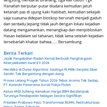
langsung mendarat dirahang, tiga kali tubuh Tgk
Hanafiah berputar-putar diudara kemudian jatuh
ketanah pas di ujung kaki Habibah, kemudian sekejab
saja suasana didepan bioskop berunah menjadi gaduh
dan serdadu Jepang tidak jauh dengan lokasi kejadian
datang mengamankan, menangkap dan menjobloskan
Hasan kedalam sel tahanan, tidak lama setelah kejadian
tersebarlah khabar bahwa……. Bersambung
Berita Terkait
Jejak Pengabdian Raden Kemal Berbuah Penghargaan
Kinerjaekselen Award II 2026
Merdeka di Dunia Algoritma: Saatnya RI Miliki Senjata Siber
Sendiri Tak Bergantung dengan Asing.
Proses Lelang Proyek Tahun 2026 Tebar Aroma Tak Sedap,
PT. Konindo Panorama Surati Pokja Flotim
Ketua HNSI Sulteng: Kenaikan Harga BBM Berdampak
Turunnya Pendapatan Nelayan Secara Signifikan
Presiden Prabowo Pacu Transformasi BUMN, Restrukturisasi
Harus Tuntas Tahun Ini