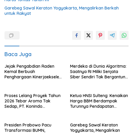
Garebeg Sawal Keraton Yogyakarta, Mengalirkan Berkah
untuk Rakyat
Baca Juga
Jejak Pengabdian Raden
Merdeka di Dunia Algoritma:
Kemal Berbuah
Saatnya RI Miliki Senjata
Penghargaan Kinerjaekselen
Siber Sendiri Tak Bergantung
Award II 2026
dengan Asing.
Proses Lelang Proyek Tahun
Ketua HNSI Sulteng: Kenaikan
2026 Tebar Aroma Tak
Harga BBM Berdampak
Sedap, PT. Konindo
Turunnya Pendapatan
Panorama Surati Pokja
Nelayan Secara Signifikan
Flotim
Presiden Prabowo Pacu
Garebeg Sawal Keraton
Transformasi BUMN,
Yogyakarta, Mengalirkan