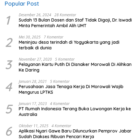
Popular Post
1
Desember 26, 2024
28 Komentar
Sudah 13 Bulan Dosen dan Staf Tidak Digaji, Dr. Iswadi
Minta Pemerintah Ambil Alih UMT
2
Mei 30, 2025
7 Komentar
Meninjau desa terindah di Yogyakarta yang jadi
terbaik di dunia
3
November 27, 2020
5 Komentar
Pelayanan Kartu Putih Di Disnaker Morowali Di Alihkan
Ke Daring
4
Januari 28, 2021
5 Komentar
Perusahaan Jasa Tenaga Kerja Di Morowali Wajib
Mengurus LPTKS
5
Januari 17, 2023
4 Komentar
PT Rumah Indonesia Terang Buka Lowongan Kerja ke
Australia
6
Oktober 11, 2025
4 Komentar
Aplikasi Nyari Gawe Baru Diluncurkan Pemprov Jabar
Sudah Diakses Ribuan Pencari Kerja