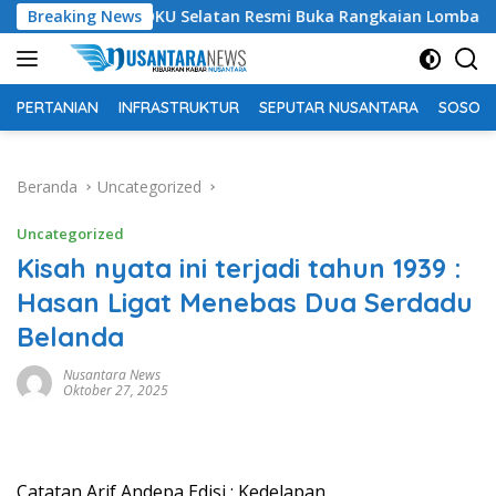
Langsung
pati OKU Selatan Resmi Buka Rangkaian Lomba Peringatan HUT
Breaking News
ke
konten
PERTANIAN
INFRASTRUKTUR
SEPUTAR NUSANTARA
SOSOK 
Beranda
Uncategorized
Uncategorized
Kisah nyata ini terjadi tahun 1939 :
Hasan Ligat Menebas Dua Serdadu
Belanda
Nusantara News
Oktober 27, 2025
Catatan Arif Andepa Edisi : Kedelapan