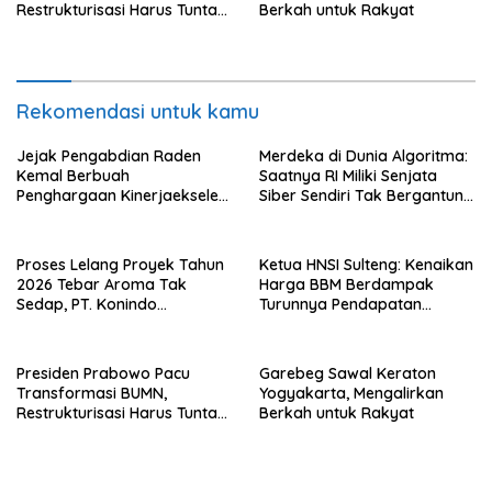
Restrukturisasi Harus Tuntas
Berkah untuk Rakyat
Tahun Ini
Rekomendasi untuk kamu
Jejak Pengabdian Raden
Merdeka di Dunia Algoritma:
Kemal Berbuah
Saatnya RI Miliki Senjata
Penghargaan Kinerjaekselen
Siber Sendiri Tak Bergantung
Award II 2026
dengan Asing.
Proses Lelang Proyek Tahun
Ketua HNSI Sulteng: Kenaikan
2026 Tebar Aroma Tak
Harga BBM Berdampak
Sedap, PT. Konindo
Turunnya Pendapatan
Panorama Surati Pokja
Nelayan Secara Signifikan
Flotim
Presiden Prabowo Pacu
Garebeg Sawal Keraton
Transformasi BUMN,
Yogyakarta, Mengalirkan
Restrukturisasi Harus Tuntas
Berkah untuk Rakyat
Tahun Ini