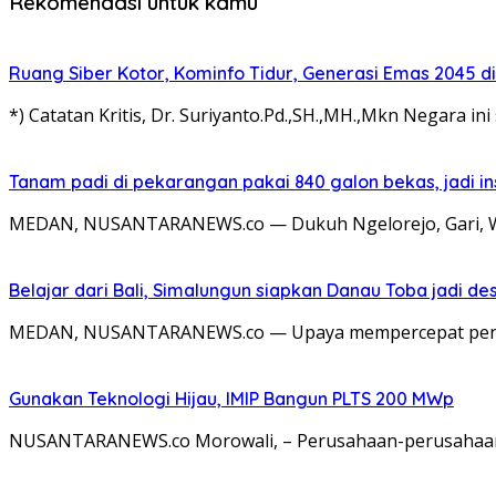
Rekomendasi untuk kamu
Ruang Siber Kotor, Kominfo Tidur, Generasi Emas 2045 d
*) Catatan Kritis, Dr. Suriyanto.Pd.,SH.,MH.,Mkn Negara in
Tanam padi di pekarangan pakai 840 galon bekas, jadi in
MEDAN, NUSANTARANEWS.co — Dukuh Ngelorejo, Gari, Won
Belajar dari Bali, Simalungun siapkan Danau Toba jadi des
MEDAN, NUSANTARANEWS.co — Upaya mempercepat penge
Gunakan Teknologi Hijau, IMIP Bangun PLTS 200 MWp
NUSANTARANEWS.co Morowali, – Perusahaan-perusahaan y