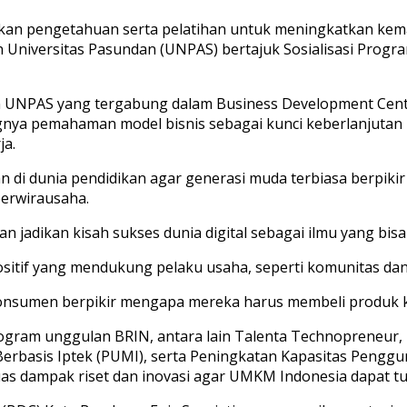
n pengetahuan serta pelatihan untuk meningkatkan kem
an Universitas Pasundan (UNPAS) bertajuk Sosialisasi Prog
an UNPAS yang tergabung dalam Business Development Cent
ya pemahaman model bisnis sebagai kunci keberlanjutan u
ja.
di dunia pendidikan agar generasi muda terbiasa berpikir
berwirausaha.
dan jadikan kisah sukses dunia digital sebagai ilmu yang bisa
tif yang mendukung pelaku usaha, seperti komunitas dan
konsumen berpikir mengapa mereka harus membeli produk k
gram unggulan BRIN, antara lain Talenta Technopreneur,
rbasis Iptek (PUMI), serta Peningkatan Kapasitas Penggun
dampak riset dan inovasi agar UMKM Indonesia dapat tum