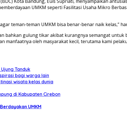
BDC) Kota Bandung, Euis Supriati, menyampaikan antusiasme
erdayaan UMKM seperti Fasilitasi Usaha Mikro Berbasis I
 agar teman-teman UMKM bisa benar-benar naik kelas,” ha
n bahkan gulung tikar akibat kurangnya semangat untuk b
akan manfaatnya oleh masyarakat kecil, terutama kami pel
i Ujung Tanduk
spirasi bagi warga lain
tinasi wisata kelas dunia
pung di Kabupaten Cirebon
 Berdayakan UMKM