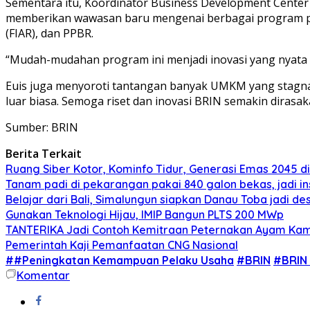
Sementara itu, Koordinator Business Development Center (
memberikan wawasan baru mengenai berbagai program pemb
(FIAR), dan PPBR.
“Mudah-mudahan program ini menjadi inovasi yang nyata
Euis juga menyoroti tantangan banyak UMKM yang stagna
luar biasa. Semoga riset dan inovasi BRIN semakin diras
Sumber: BRIN
Berita Terkait
Ruang Siber Kotor, Kominfo Tidur, Generasi Emas 2045 d
Tanam padi di pekarangan pakai 840 galon bekas, jadi in
Belajar dari Bali, Simalungun siapkan Danau Toba jadi des
Gunakan Teknologi Hijau, IMIP Bangun PLTS 200 MWp
TANTERIKA Jadi Contoh Kemitraan Peternakan Ayam Kam
Pemerintah Kaji Pemanfaatan CNG Nasional
##Peningkatan Kemampuan Pelaku Usaha
#BRIN
#BRIN
Komentar