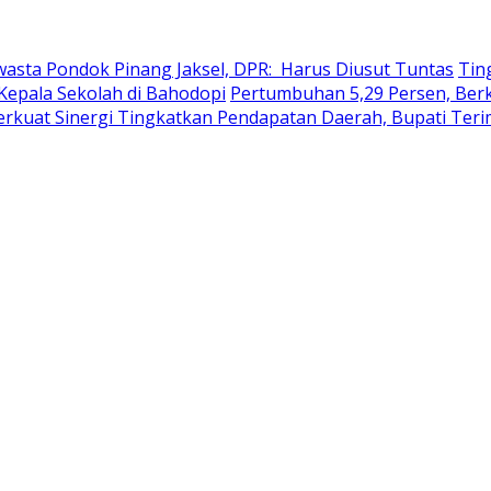
wasta Pondok Pinang Jaksel, DPR: Harus Diusut Tuntas
Tin
Kepala Sekolah di Bahodopi
Pertumbuhan 5,29 Persen, Berku
erkuat Sinergi Tingkatkan Pendapatan Daerah, Bupati Ter