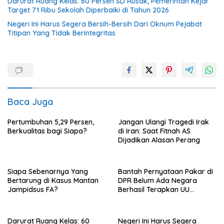
Darurat Ruang Kelas: 60 Persen SD Rusak, Pemerintah Kejar
Target 71 Ribu Sekolah Diperbaiki di Tahun 2026
Negeri Ini Harus Segera Bersih-Bersih Dari Oknum Pejabat
Titipan Yang Tidak Berintegritas
Baca Juga
Pertumbuhan 5,29 Persen,
Jangan Ulangi Tragedi Irak
Berkualitas bagi Siapa?
di Iran: Saat Fitnah AS
Dijadikan Alasan Perang
Siapa Sebenarnya Yang
Bantah Pernyataan Pakar di
Bertarung di Kasus Mantan
DPR Belum Ada Negara
Jampidsus FA?
Berhasil Terapkan UU
Perampasan Aset, di Negara
Luar Berhasil, Pakar Tidak
Baca
Darurat Ruang Kelas: 60
Negeri Ini Harus Segera