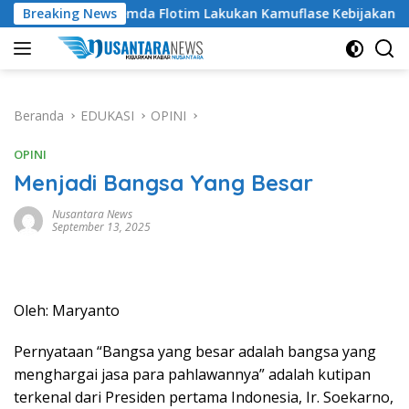
Langsung
ding Pemda Flotim Lakukan Kamuflase Kebijakan Politik Angga
Breaking News
ke
konten
Beranda
EDUKASI
OPINI
OPINI
Menjadi Bangsa Yang Besar
Nusantara News
September 13, 2025
Oleh: Maryanto
Pernyataan “Bangsa yang besar adalah bangsa yang
menghargai jasa para pahlawannya” adalah kutipan
terkenal dari Presiden pertama Indonesia, Ir. Soekarno,