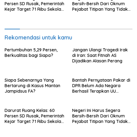
Persen SD Rusak, Pemerintah
Bersih-Bersih Dari Oknum
Kejar Target 71 Ribu Sekolah
Pejabat Titipan Yang Tidak
Diperbaiki di Tahun 2026
Berintegritas
Rekomendasi untuk kamu
Pertumbuhan 5,29 Persen,
Jangan Ulangi Tragedi Irak
Berkualitas bagi Siapa?
di Iran: Saat Fitnah AS
Dijadikan Alasan Perang
Siapa Sebenarnya Yang
Bantah Pernyataan Pakar di
Bertarung di Kasus Mantan
DPR Belum Ada Negara
Jampidsus FA?
Berhasil Terapkan UU
Perampasan Aset, di Negara
Luar Berhasil, Pakar Tidak
Baca
Darurat Ruang Kelas: 60
Negeri Ini Harus Segera
Persen SD Rusak, Pemerintah
Bersih-Bersih Dari Oknum
Kejar Target 71 Ribu Sekolah
Pejabat Titipan Yang Tidak
Diperbaiki di Tahun 2026
Berintegritas