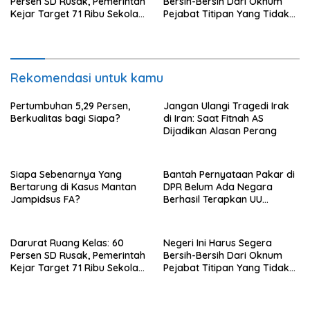
Persen SD Rusak, Pemerintah
Bersih-Bersih Dari Oknum
Kejar Target 71 Ribu Sekolah
Pejabat Titipan Yang Tidak
Diperbaiki di Tahun 2026
Berintegritas
Rekomendasi untuk kamu
Pertumbuhan 5,29 Persen,
Jangan Ulangi Tragedi Irak
Berkualitas bagi Siapa?
di Iran: Saat Fitnah AS
Dijadikan Alasan Perang
Siapa Sebenarnya Yang
Bantah Pernyataan Pakar di
Bertarung di Kasus Mantan
DPR Belum Ada Negara
Jampidsus FA?
Berhasil Terapkan UU
Perampasan Aset, di Negara
Luar Berhasil, Pakar Tidak
Baca
Darurat Ruang Kelas: 60
Negeri Ini Harus Segera
Persen SD Rusak, Pemerintah
Bersih-Bersih Dari Oknum
Kejar Target 71 Ribu Sekolah
Pejabat Titipan Yang Tidak
Diperbaiki di Tahun 2026
Berintegritas