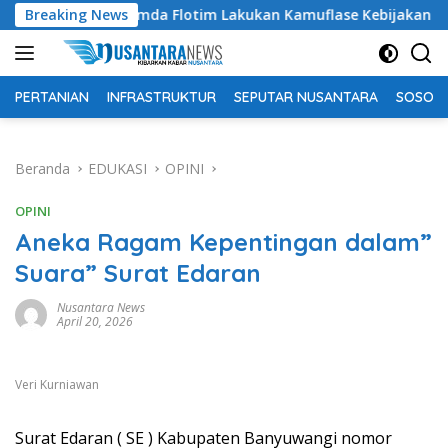
Langsung
 Tuding Pemda Flotim Lakukan Kamuflase Kebijakan Politik Ang
Breaking News
ke
konten
PERTANIAN
INFRASTRUKTUR
SEPUTAR NUSANTARA
SOSOK 
Beranda
EDUKASI
OPINI
OPINI
Aneka Ragam Kepentingan dalam”
Suara” Surat Edaran
Nusantara News
April 20, 2026
Veri Kurniawan
Surat Edaran ( SE ) Kabupaten Banyuwangi nomor