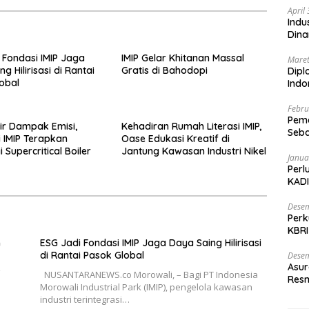
April
Indu
Dina
 Fondasi IMIP Jaga
IMIP Gelar Khitanan Massal
Maret
g Hilirisasi di Rantai
Gratis di Bahodopi
Dipl
obal
Ind
Febru
Peme
sir Dampak Emisi,
Kehadiran Rumah Literasi IMIP,
Seba
i IMIP Terapkan
Oase Edukasi Kreatif di
Nasi
 Supercritical Boiler
Jantung Kawasan Industri Nikel
Janua
Perl
KADI
Desem
Perk
KBRI
n
ESG Jadi Fondasi IMIP Jaga Daya Saing Hilirisasi
Indo
di Rantai Pasok Global
Desem
Asur
NUSANTARANEWS.co Morowali, – Bagi PT Indonesia
Resm
Morowali Industrial Park (IMIP), pengelola kawasan
industri terintegrasi…