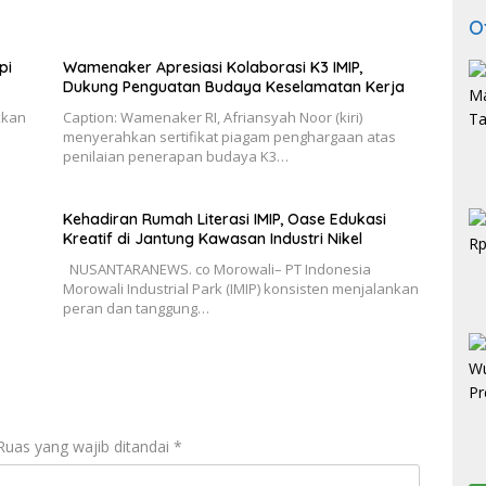
O
pi
Wamenaker Apresiasi Kolaborasi K3 IMIP,
Dukung Penguatan Budaya Keselamatan Kerja
kkan
Caption: Wamenaker RI, Afriansyah Noor (kiri)
menyerahkan sertifikat piagam penghargaan atas
penilaian penerapan budaya K3…
Kehadiran Rumah Literasi IMIP, Oase Edukasi
Kreatif di Jantung Kawasan Industri Nikel
NUSANTARANEWS. co Morowali– PT Indonesia
Morowali Industrial Park (IMIP) konsisten menjalankan
peran dan tanggung…
Ruas yang wajib ditandai
*