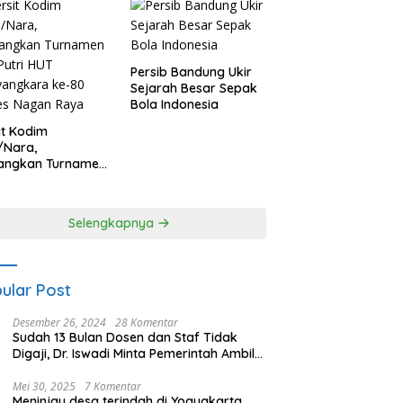
Persib Bandung Ukir
Sejarah Besar Sepak
Bola Indonesia
it Kodim
/Nara,
angkan Turnamen
 Putri HUT
yangkara ke-80
es Nagan Raya
Selengkapnya
ular Post
Desember 26, 2024
28 Komentar
Sudah 13 Bulan Dosen dan Staf Tidak
Digaji, Dr. Iswadi Minta Pemerintah Ambil
Alih UMT
Mei 30, 2025
7 Komentar
Meninjau desa terindah di Yogyakarta