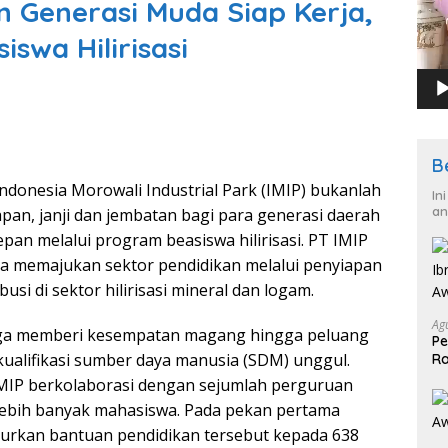
n Generasi Muda Siap Kerja,
iswa Hilirisasi
B
ndonesia Morowali Industrial Park (IMIP) bukanlah
In
an
an, janji dan jembatan bagi para generasi daerah
pan melalui program beasiswa hilirisasi. PT IMIP
a memajukan sektor pendidikan melalui penyiapan
usi di sektor hilirisasi mineral dan logam.
Ag
juga memberi kesempatan magang hingga peluang
Pe
ualifikasi sumber daya manusia (SDM) unggul.
Ra
2
 IMIP berkolaborasi dengan sejumlah perguruan
 lebih banyak mahasiswa. Pada pekan pertama
lurkan bantuan pendidikan tersebut kepada 638