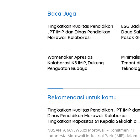
Baca Juga
Tingkatkan Kualitas Pendidikan
ESG Jadi
, PT IMIP dan Dinas Pendidikan
Daya Sain
Morowali Kolaborasi
Pasok Gl
Tingkatkan Kapasitas 61
Kepala Sekolah di Bahodopi
Wamenaker Apresiasi
Minimali
Kolaborasi K3 IMIP, Dukung
Tenant d
Penguatan Budaya
Teknologi
Keselamatan Kerja
Rekomendasi untuk kamu
Tingkatkan Kualitas Pendidikan , PT IMIP da
Dinas Pendidikan Morowali Kolaborasi
Tingkatkan Kapasitas 61 Kepala Sekolah di
Bahodopi
NUSANTARANEWS.co Morowali – Komitmen PT
Indonesia Morowali Industrial Park (IMIP) dalam