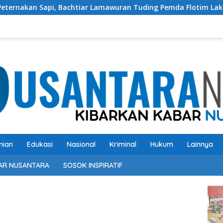
 Bachtiar Lamawuran Tuding Pemda Flotim Lakukan Kamuflase K
nian
Edukasi
Nasional
Kriminal
Hukum
Lainnya
AR NUSANTARA
SOSOK INSPIRATIF
Pem
Vide