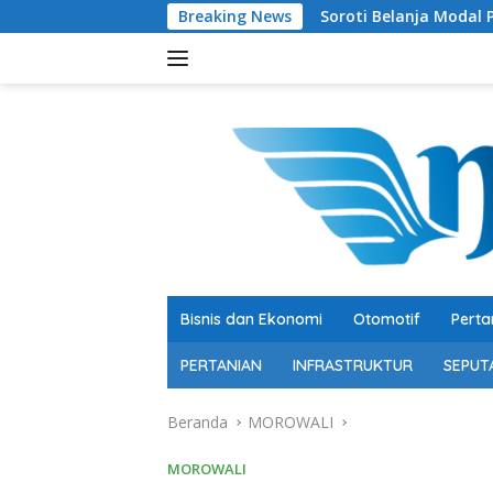
Langsung
Breaking News
Soroti Belanja Modal Peternakan Sapi,
ke
konten
Bisnis dan Ekonomi
Otomotif
Perta
PERTANIAN
INFRASTRUKTUR
SEPUT
Beranda
MOROWALI
MOROWALI