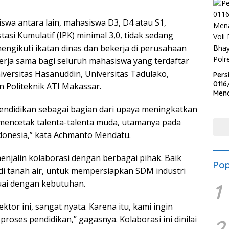
swa antara lain, mahasiswa D3, D4 atau S1,
asi Kumulatif (IPK) minimal 3,0, tidak sedang
engikuti ikatan dinas dan bekerja di perusahaan
s kerja sama bagi seluruh mahasiswa yang terdaftar
iversitas Hasanuddin, Universitas Tadulako,
Pers
0116
n Politeknik ATI Makassar.
Men
Voli
ndidikan sebagai bagian dari upaya meningkatkan
Bha
Polr
mencetak talenta-talenta muda, utamanya pada
ndonesia,” kata Achmanto Mendatu.
enjalin kolaborasi dengan berbagai pihak. Baik
Pop
i tanah air, untuk mempersiapkan SDM industri
uai dengan kebutuhan.
1
ktor ini, sangat nyata. Karena itu, kami ingin
proses pendidikan,” gagasnya. Kolaborasi ini dinilai
2