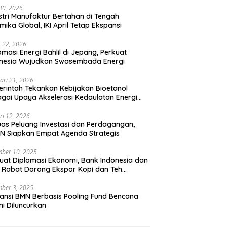
 30, 2026
stri Manufaktur Bertahan di Tengah
mika Global, IKI April Tetap Ekspansi
 22, 2026
omasi Energi Bahlil di Jepang, Perkuat
onesia Wujudkan Swasembada Energi
ari 21, 2026
rintah Tekankan Kebijakan Bioetanol
gai Upaya Akselerasi Kedaulatan Energi
onal
ri 12, 2026
uas Peluang Investasi dan Perdagangan,
N Siapkan Empat Agenda Strategis
ber 10, 2025
uat Diplomasi Ekonomi, Bank Indonesia dan
 Rabat Dorong Ekspor Kopi dan Teh
nesia di Maroko
ber 3, 2025
ansi BMN Berbasis Pooling Fund Bencana
i Diluncurkan