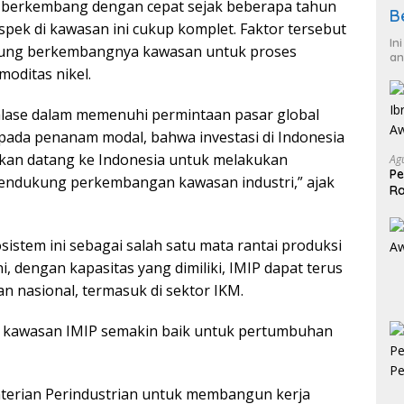
us berkembang dengan cepat sejak beberapa tahun
B
spek di kawasan ini cukup komplet. Faktor tersebut
In
kung berkembangnya kawasan untuk proses
an
moditas nikel.
alase dalam memenuhi permintaan pasar global
ada penanam modal, bahwa investasi di Indonesia
kan datang ke Indonesia untuk melakukan
Ag
Pe
mendukung perkembangan kawasan industri,” ajak
Ra
2
stem ini sebagai salah satu mata rantai produksi
ini, dengan kapasitas yang dimiliki, IMIP dapat terus
 nasional, termasuk di sektor IKM.
h, kawasan IMIP semakin baik untuk pertumbuhan
menterian Perindustrian untuk membangun kerja