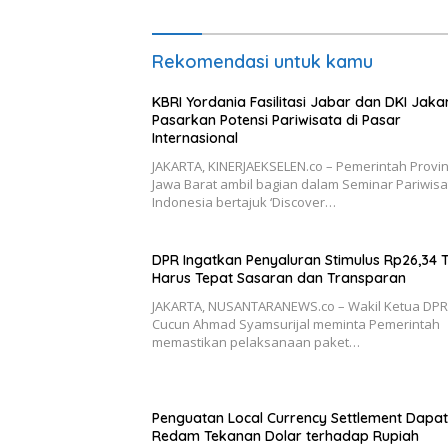
Rekomendasi untuk kamu
KBRI Yordania Fasilitasi Jabar dan DKI Jaka
Pasarkan Potensi Pariwisata di Pasar
Internasional
JAKARTA, KINERJAEKSELEN.co – Pemerintah Provin
Jawa Barat ambil bagian dalam Seminar Pariwisa
Indonesia bertajuk ‘Discover…
DPR Ingatkan Penyaluran Stimulus Rp26,34 Tr
Harus Tepat Sasaran dan Transparan
JAKARTA, NUSANTARANEWS.co – Wakil Ketua DPR
Cucun Ahmad Syamsurijal meminta Pemerintah
memastikan pelaksanaan paket…
Penguatan Local Currency Settlement Dapat
Redam Tekanan Dolar terhadap Rupiah