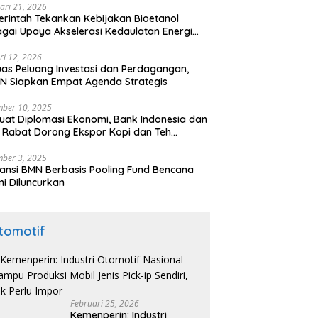
ari 21, 2026
rintah Tekankan Kebijakan Bioetanol
gai Upaya Akselerasi Kedaulatan Energi
onal
ri 12, 2026
uas Peluang Investasi dan Perdagangan,
N Siapkan Empat Agenda Strategis
ber 10, 2025
uat Diplomasi Ekonomi, Bank Indonesia dan
 Rabat Dorong Ekspor Kopi dan Teh
nesia di Maroko
ber 3, 2025
ansi BMN Berbasis Pooling Fund Bencana
i Diluncurkan
tomotif
Februari 25, 2026
Kemenperin: Industri