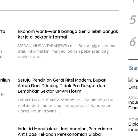
5
rta
Ekonom wanti-wanti bahaya Gen Z lebih banyak
6
kerja di sektor informal
MEDAN, NUSANTARANEWS.co –– Sektor gig economy
si
atau informal kini menjadi pilihan pekerjaan bagi
ta
anak muda…
Bis
iliun
Setujui Pendirian Gerai Ritel Modern, Bupati
Anton Doni Dituding Tidak Pro Rakyat dan
Lemahkan Sektor UMKM Flotim
 RI
April
LARANTUKA, NUSANTARANEWS.co – Sejumlah gerai
Indu
ritel modern mulai ramai beroperasi di Kabupaten
Dina
Flores Timur ,Provinsi…
Maret
Dipl
Industri Manufaktur Jadi Andalan, Pemerintah
Ind
Antisipasi Tekanan Perekonomian Global