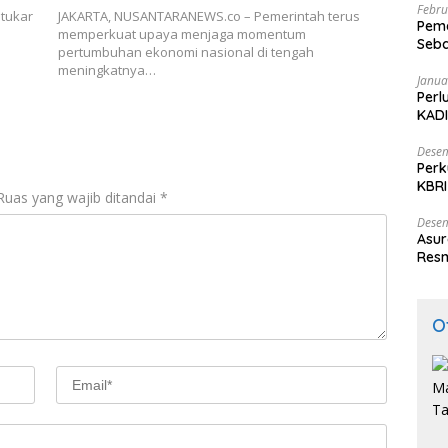
Febru
tukar
JAKARTA, NUSANTARANEWS.co – Pemerintah terus
Peme
memperkuat upaya menjaga momentum
Seba
pertumbuhan ekonomi nasional di tengah
Nasi
meningkatnya…
Janua
Perl
KADI
Desem
Perk
KBRI
Ruas yang wajib ditandai
*
Indo
Desem
Asur
Resm
O