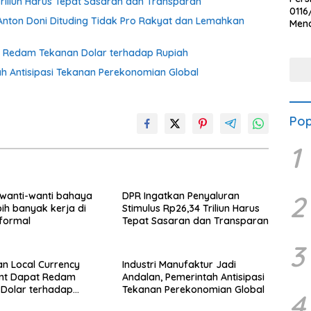
Triliun Harus Tepat Sasaran dan Transparan
0116
ti Anton Doni Dituding Tidak Pro Rakyat dan Lemahkan
Men
Voli
Bha
t Redam Tekanan Dolar terhadap Rupiah
Polr
ah Antisipasi Tekanan Perekonomian Global
Pop
1
wanti-wanti bahaya
DPR Ingatkan Penyaluran
2
bih banyak kerja di
Stimulus Rp26,34 Triliun Harus
nformal
Tepat Sasaran dan Transparan
3
n Local Currency
Industri Manufaktur Jadi
ent Dapat Redam
Andalan, Pemerintah Antisipasi
Dolar terhadap
Tekanan Perekonomian Global
4