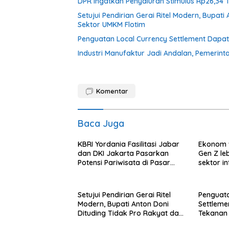
DPR Ingatkan Penyaluran Stimulus Rp26,34 
Setujui Pendirian Gerai Ritel Modern, Bupa
Sektor UMKM Flotim
Penguatan Local Currency Settlement Dapa
Industri Manufaktur Jadi Andalan, Pemerint
Komentar
Baca Juga
KBRI Yordania Fasilitasi Jabar
Ekonom 
dan DKI Jakarta Pasarkan
Gen Z le
Potensi Pariwisata di Pasar
sektor i
Internasional
Setujui Pendirian Gerai Ritel
Penguata
Modern, Bupati Anton Doni
Settlem
Dituding Tidak Pro Rakyat dan
Tekanan 
Lemahkan Sektor UMKM Flotim
Rupiah