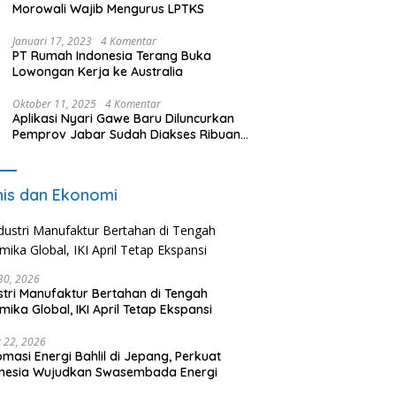
Morowali Wajib Mengurus LPTKS
Januari 17, 2023
4 Komentar
PT Rumah Indonesia Terang Buka
Lowongan Kerja ke Australia
Oktober 11, 2025
4 Komentar
Aplikasi Nyari Gawe Baru Diluncurkan
Pemprov Jabar Sudah Diakses Ribuan
Pencari Kerja
nis dan Ekonomi
 30, 2026
stri Manufaktur Bertahan di Tengah
mika Global, IKI April Tetap Ekspansi
 22, 2026
omasi Energi Bahlil di Jepang, Perkuat
onesia Wujudkan Swasembada Energi