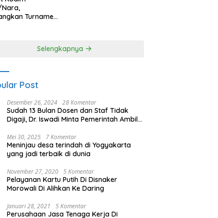
/Nara,
angkan Turnamen
 Putri HUT
yangkara ke-80
es Nagan Raya
Selengkapnya
ular Post
Desember 26, 2024
28 Komentar
Sudah 13 Bulan Dosen dan Staf Tidak
Digaji, Dr. Iswadi Minta Pemerintah Ambil
Alih UMT
Mei 30, 2025
7 Komentar
Meninjau desa terindah di Yogyakarta
yang jadi terbaik di dunia
November 27, 2020
5 Komentar
Pelayanan Kartu Putih Di Disnaker
Morowali Di Alihkan Ke Daring
Januari 28, 2021
5 Komentar
Perusahaan Jasa Tenaga Kerja Di