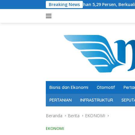
Langsung
Pertumbuhan 5,29 Persen, Berkualitas bagi Siapa?
Breaking News
ke
konten
Bisnis dan Ekonomi
Otomotif
Perta
PERTANIAN
INFRASTRUKTUR
SEPUT
Beranda
Berita
EKONOMI
EKONOMI